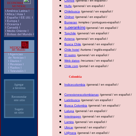
Cronos
/general / en español /
ECONOMIA
Huifa
/general / en español /
MUNDIAL
I
América Latina
I
Chilebusca
/general / en español /
I
Africa
I
Asia
I
Chilnet
/general / en español /
I
España
I
EE.UU.
I
I
Europa
I
Bumeran
/empleo / portugues-español /
I
Oceanía
I
peranking
I
Canadá
I
Su
/general / en español /
I
Medio Oriente
I
Topchile
/general / en español /
I
Bolsas del Mundo
I
Antena
/general / en español /
Busca Chile
/general / en español /
MEDIOS
del Mundo
Chile hotel
/turismo / inglés-español /
I
Agencias
El rastro
/general / en español /
de Noticias
I
Web datos
/recursos / en español /
I
Diarios
I
I
Revistas
I
Chile.com
/portal / en español /
I
Radios
I
I
Televisión
I
Colombia
Agregar
Indicecolombia
/general / en español /
a favoritos
Conexionescolombianas
/general / en español /
Recomendar
este sitio
Latinbusca
/general / en español /
Busca Colombia
/general / en español /
Sugerir
Lalupa
/general / en español /
un sitio
Interimagen
/general / en español /
Lamira
/general / en español /
Ubicar
/general / en español /
Ll@nera
/general / en español /