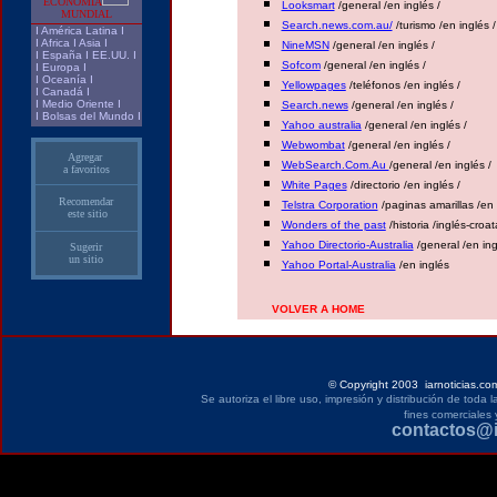
ECONOMIA
Looksmart
/general /en inglés /
MUNDIAL
Search.news.com.au/
/turismo /en inglés /
I
América Latina
I
I
Africa
I
Asia
I
NineMSN
/general /en inglés /
I
España
I
EE.UU.
I
Sofcom
/general /en inglés /
I
Europa
I
I
Oceanía
I
Yellowpages
/teléfonos /en inglés /
I
Canadá
I
I
Medio Oriente
I
Search.news
/general /en inglés /
I
Bolsas del Mundo
I
Yahoo australia
/general /en inglés /
Webwombat
/general /en inglés /
Agregar
WebSearch.Com.Au
/general /en inglés /
a favoritos
White Pages
/directorio /en inglés /
Recomendar
Telstra Corporation
/paginas amarillas /en 
este sitio
Wonders of the past
/historia /inglés-croa
Yahoo Directorio-Australia
/general /en ing
Sugerir
un sitio
Yahoo Portal-Australia
/en inglés
VOLVER A HOME
©
Copyright 2003 iarnoticias.co
Se autoriza el libre uso, impresión y distribución de toda
fines comerciales 
contactos@i