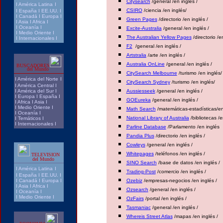
Citysearch
/general /en inglés /
I
América Latina
I
CSIRO
/ciencia /en inglés/
I
España
I
EE.UU.
I
I
Canadá
I
Europa
I
Green Pages
/directorio /en inglés /
I
Asia
I
Africa
I
I
Oceanía
I
Excite-Australia
/general /en inglés /
I
Medio Oriente
I
The Australian Yellow Pages
/directorio /e
I
Internacionales
I
F2
/general /en inglés /
Artstralia
/arte /en inglés /
Australia OnLine
/general /en inglés /
BUSCADORES
del Mundo
CitySearch Melbourne
/turismo /en inglés/
I
América del Norte
I
CitySearch Sydney
/turismo /en inglés/
I
América Central
I
I
América del Sur
I
Aussiesseek
/general /en inglés /
I
Europa
I
España
I
GOEureka
/general /en inglés /
I
Africa
I
Asia
I
I
Medio Oriente
I
Math Search
/matemáticas-estadísticas/en
I
Oceanía
I
National Library of Australia
/bibliotecas /e
I
Temáticos
I
I
Internacionales
I
Parline Database
/Parlamento /en inglés
Pandia Plus
/directorio /en inglés /
Cowleys
/general /en inglés /
Whitepages
/teléfonos /en inglés /
TELEVISION
del Mundo
SINO Search
/base de datos /en inglés /
I
América Latina
I
Trading-Post
/comercio /en inglés /
I
España
I
EE.UU.
I
I
Canadá
I
Europa
I
Ozebiz
/empresas-negocios /en inglés /
I
Asia
I
Africa
I
Ozsearch
/general /en inglés /
I
Oceanía
I
I
Medio Oriente
I
OzFairs
/portal /en inglés /
Tasmania
c
/general /en inglés /
Whereis Street Atlas
/mapas /en inglés /