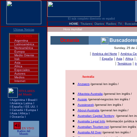
El más completo directorio en español
HOME
|
Titulares
|
Diarios
|
Radios
|
TV.
|
Buscado
Hora mundial
Ultimas Noticias
SECCIONES
Oceanía
Buscadore
Argentina
Latinoamérica
Norteamérica
Sunday, 25 de 
Europa
|
|
América del Norte
América Cen
Medio Oriente
|
|
|
|
España
Asia
Africa
Irak
Asia
|
|
Temáticos
I
Africa
Especiales
Autores
Australia
Medios
Internet
Anzwers
/general /en inglés /
TITULARES
Altavista-Australia
/general /en inglés /
del Mundo
Aussie
/general-negocios /en inglés /
I
Argentina
I
Brasi
l I
I
América Latina
I
Aussieseek
/general /en inglés /
I
España
I
EE.UU.
I
I
Canadá
I
Europa
I
About-Australia
/general /en inglés /
I
Asia
I
Africa
I
Australian Capital Territory
/general /en in
I
Oceanía
I
Australia Legal Info
/información jurídica /
Australian Tourism net
/general /en inglés 
EN VIVO
Radios del
Australia All Over
/general /en inglés /
Mundo