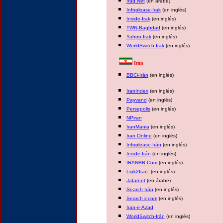
Iraq.Net
(en árabe)
Infoplease-Irak
(en inglés)
Inside-Irak
(en inglés)
TWN-Baghdad
(en inglés)
Yahoo-Irak
(en inglés)
WorldSwitch-Irak
(en inglés)
Irán
BBCi-Irán
(en inglés)
IranIndex
(en inglés)
Payvand
(en inglés)
Persepolis
(en inglés)
NPiran
IranMania
(en inglés)
Iran Online
(en inglés)
Infoplease-Irán
(en inglés)
Inside-Irán
(en inglés)
IRANBB.Com
(en inglés)
Link2Iran
(en inglés)
Jafarnet
(en árabe)
Search Irán
(en inglés)
Search ir.com
(en inglés)
Iran-e-Azad
WorldSwitch-Irán
(en inglés)