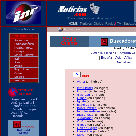
El más completo directorio en español
HOME
|
Titulares
|
Diarios
|
Radios
|
TV.
|
Buscado
Hora mundial
Ultimas Noticias
SECCIONES
Medio
Argentina
Buscadore
Oriente
Latinoamérica
Norteamérica
Sunday, 25 de 
Europa
|
|
América del Norte
América Cen
Medio Oriente
|
|
|
|
España
Asia
Africa
Irak
|
|
Asia
Temáticos
I
Africa
Especiales
Autores
Israel
Medios
Internet
Achla
(en hebreo)
BBCi-Israel
(en inglés)
TITULARES
Eshnav
(en hebreo)
del Mundo
Gashash
(en inglés)
Grippo
(en español)
I
Argentina
I
Brasi
l I
Iguide
(en inglés)
I
América Latina
I
Israel.Com
(en inglés)
I
España
I
EE.UU.
I
Israelí Internet
(en hebreo)
I
Canadá
I
Europa
I
Infoplease-Israel
(en inglés)
I
Asia
I
Africa
I
Inside-Israel
(en inglés)
I
Oceanía
I
Judaicanet
(en hebreo)
GoGo
(en hebreo)
Grippo
(en español)
EN VIVO
Golden Pages
(en inglés)
Radios del
Hareshima
(en hebreo)
Mundo
Maven
(en inglés)