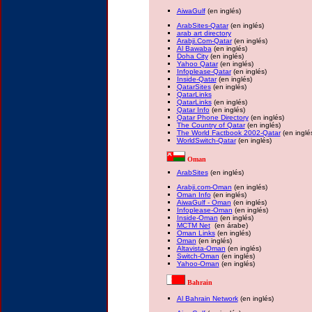
AiwaGulf
(en inglés)
ArabSites-Qatar
(en inglés)
arab art directory
Arabji.Com-Qatar
(en inglés)
Al Bawaba
(en inglés)
Doha City
(en inglés)
Yahoo Qatar
(en inglés)
Infoplease-Qatar
(en inglés)
Inside-Qatar
(en inglés)
QatarSites
(en inglés)
QatarLinks
QatarLinks
(en inglés)
Qatar Info
(en inglés)
Qatar Phone Directory
(en inglés)
The Country of Qatar
(en inglés)
The World Factbook 2002-Qatar
(en inglé
WorldSwitch-Qatar
(en inglés)
Oman
ArabSites
(en inglés)
Arabji.com-Oman
(en inglés)
Oman Info
(en inglés)
AiwaGulf - Oman
(en inglés)
Infoplease-Oman
(en inglés)
Inside-Oman
(en inglés)
MCTM Net
(en árabe)
Oman Links
(en inglés)
Oman
(en inglés)
Altavista-Oman
(en inglés)
Switch-Oman
(en inglés)
Yahoo-Oman
(en inglés)
Bahrain
Al Bahrain Network
(en inglés)