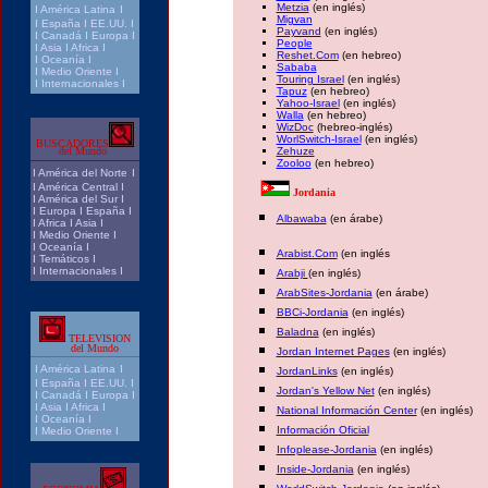
Metzia
(en inglés)
I
América Latina
I
Migvan
I
España
I
EE.UU.
I
Payvand
(en inglés)
I
Canadá
I
Europa
I
People
I
Asia
I
Africa
I
Reshet.Com
(en hebreo)
I
Oceanía
I
Sababa
I
Medio Oriente
I
Touring Israel
(en inglés)
I
Internacionales
I
Tapuz
(en hebreo)
Yahoo-Israel
(en inglés)
Walla
(en hebreo)
WizDoc
(hebreo-inglés)
WorlSwitch-Israel
(en inglés)
BUSCADORES
del Mundo
Zehuze
Zooloo
(en hebreo)
I
América del Norte
I
I
América Central
I
Jordania
I
América del Sur
I
I
Europa
I
España
I
Albawaba
(en árabe)
I
Africa
I
Asia
I
I
Medio Oriente
I
I
Oceanía
I
Arabist.Com
(en inglés
I
Temáticos
I
I
Internacionales
I
Arabji
(en inglés)
ArabSites-Jordania
(en árabe)
BBCi-Jordania
(en inglés)
Baladna
(en inglés)
TELEVISION
del Mundo
Jordan Internet Pages
(en inglés)
I
América Latina
I
JordanLinks
(en inglés)
I
España
I
EE.UU.
I
Jordan's Yellow Net
(en inglés)
I
Canadá
I
Europa
I
I
Asia
I
Africa
I
National Información Center
(en inglés)
I
Oceanía
I
Información Oficial
I
Medio Oriente
I
Infoplease-Jordania
(en inglés)
Inside-Jordania
(en inglés)