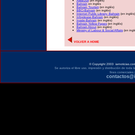
AiwaGulf
(en inglés)
Bahrain
en inglés
Bahrain Tourism
(en inglés)
BBCi-Bahrain
(en inglés)
Internet Public Library: Bahrain
(en inglés)
Infoplease-Bahrain
(en inglés)
Inside-Bahrain
(en inglés)
Bahrain Yellow Pages
(en inglés)
Bahrain About
(en inglés)
Ministry of Labour & Social Affairs
(en ingl
VOLVER A HOME
©
Copyright 2003 iarnoticias.co
Se autoriza el libre uso, impresión y distribución de toda
fines comerciales 
contactos@i