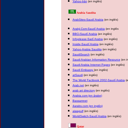
Yahoo-Irán
(en inglés)
Arabia Saudita
ArabSites-Saudí Arabia
(en inglés)
Arabji.Com-Saudí Arabia
(en inglés
BBCi-Saudí Arabia
(en inglés)
Infoplease-Sadí Arabia
(en inglés)
Inside-Saudí Arabia
(en inglés)
Yahoo-Arabia Saudita
(en inglés)
SaudiSearch
(en inglés)
Saudi Arabian Information Resource
(en i
Saudi Arabia Internet Pages
(en inglés)
Saudi Embassy
(en inglés)
atSaudi
(en inglés)
The World Factbook 2002-Saudí Arabia
(e
Arab.net
(en inglés)
arab art directory
(en inglés)
Arabia.com
(en árabe)
Bassamnet
4arabs.com
(en inglés)
aiwagulf
(en inglés)
WorldSwitch-Saudí Arabia
(en inglés)
Qatar