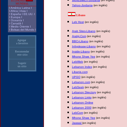
WorldSwitch-Jordania
(en inglés)
ECONOMIA
MUNDIAL
Yahoo-Jordania
(en inglés)
I
América Latina
I
I
Africa
I
Asia
I
I
España
I
EE.UU.
I
Libano
I
Europa
I
I
Oceanía
I
Leb Host
(en inglés)
I
Canadá
I
I
Medio Oriente
I
I
Bolsas del Mundo
I
Arab Sites-Libano
(en inglés)
Arabji.Com
(en inglés)
Agregar
BBCi-Libano
(en inglés)
a favoritos
Infoplease-Libano
(en inglés)
Recomendar
Inside-Libano
(en inglés)
este sitio
Mhone Shwe Yee
(en inglés)
LebWeb
(en inglés)
Sugerir
un sitio
Lebanon Index
(en inglés)
Libanis.com
UPGO
(en inglés)
Lebanon.com
(en inglés)
LebSeek
(en inglés)
Lebanon Directory
(en inglés)
Lebanon Links
(en inglés)
Lebanon Online
Lebanon 2000
(en inglés)
LebCom
(en inglés)
Mhone Shwe Yee
(en inglés)
Jawwal
(en inglés)