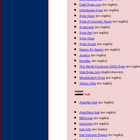
Café-Syria.com
(en inglés)
Infoplease-Syria
(en inglés)
Syria Gate
(en inglés)
Syria-A Countrie Study
(en inglés)
SyriaLinks
(en inglés)
Syria-Net
(en inglés)
Syria Gate
Syria Guide
(en inglés)
Nation By Nation
(en inglés)
Jumhur
(en inglés)
KacMac
(en inglés)
The World Factbook 2002-Syria
(en inglés
Visit-Syria.com
(inglés-francés)
WorldSwitch-Syria
(en inglés)
Yahoo Siria
(en inglés)
Irak
ArabNet-Irak
(en inglés)
ArabSites-Irak
(en inglés)
BBCi-Irak
(en inglés)
IraqLinks
(en inglés)
Irak Info
(en árabe)
Irak Internet Pages
(en inglés)