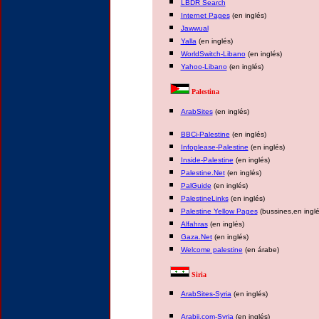
LBDR Search
Internet Pages
(en inglés)
Jawwual
Yalla
(en inglés)
WorldSwitch-Libano
(en inglés)
Yahoo-Libano
(en inglés)
Palestina
ArabSites
(en inglés)
BBCi-Palestine
(en inglés)
Infoplease-Palestine
(en inglés)
Inside-Palestine
(en inglés)
Palestine.Net
(en inglés)
PalGuide
(en inglés)
PalestineLinks
(en inglés)
Palestine Yellow Pages
(bussines,en inglé
Alfahras
(en inglés)
Gaza.Net
(en inglés)
Welcome palestine
(en árabe)
Siria
ArabSites-Syria
(en inglés)
Arabji.com-Syria
(en inglés)