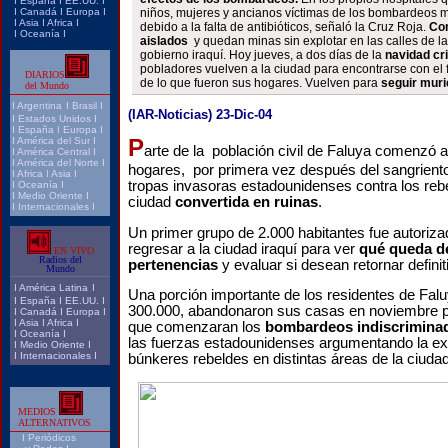
I
España
I
EE.UU.
I
I
Canadá
I
Europa
I
niños, mujeres y ancianos víctimas de los bombardeos m
I
Asia
I
Africa
I
debido a la falta de antibióticos, señaló la Cruz Roja.
Con
I
Oceanía
I
aislados
y quedan minas sin explotar en las calles de l
gobierno iraquí. Hoy jueves, a dos días de la
navidad cri
pobladores vuelven a la ciudad para encontrarse con el
DIARIOS
de lo que fueron sus hogares. Vuelven para
seguir muri
del Mundo
I
Argentina
I
Brasil
I
(IAR-Noticias) 23-Dic-04
I
Estados Unidos
I
I
España
I
Europa
I
P
I
América del Sur
I
arte de la población civil de Faluya comenzó a
I
América Central
I
I
América del Norte
I
hogares, por primera vez después del sangriento
I
Africa
I
Asia
I
tropas invasoras estadounidenses contra los reb
I
Oceanía
I
I
Medio Oriente
I
ciudad
convertida en ruinas
.
I
Internacionales
I
Un primer grupo de 2.000 habitantes fue autoriza
regresar a la ciudad iraquí para ver
qué queda de
EN VIVO
Radios del
pertenencias
y evaluar si desean retornar defini
Mundo
I
América Latina
I
Una porción importante de los residentes de Fal
I
España
I
EE.UU.
I
300.000, abandonaron sus casas en noviembre p
I
Canadá
I
Europa
I
I
Asia
I
Africa
I
que comenzaran los
bombardeos indiscrimina
I
Oceanía
I
las fuerzas estadounidenses argumentando la ex
I
Medio Oriente
I
I
Internacionales
I
búnkeres rebeldes en distintas áreas de la ciudad
MEDIOS
ALTERNATIVOS
I
Periódicos