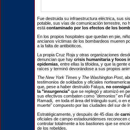
Fue destruida su infraestructura eléctrica, sus s
potable, sus vías de comunicación terrestre, no h
está
contaminado por los efectos de los bom
En los propios hospitales que quedan en pie, niñ
ancianos víctimas de los bombardeos mueren por
a la falta de antibióticos.
La propia Cruz Roja y otras organizaciones des
denuncian que hay
crisis humanitaria y focos 
epidemias
, entre ellas la tifoidea, y que la ge
raíces y terminó devorándose a sus propios ani
The New York Times
y
The Washington Post
, a
testimonios de soldados y oficiales norteameric
que, pese a haber destruido Faluya,
no consigui
la "insurgencia"
que se replegó y atomizó en p
sus efectivos combaten como
"demonios"
en Fal
Ramadi, en toda el área del triángulo suní, o en el
muerte" compuesto por las ciudades del sur de Ir
Estratégicamente, y después de 45 días de
carni
oficiales de campo estadounidenses reconocen q
controlar totalmente a los bastiones que se enc
de los rebeldes.