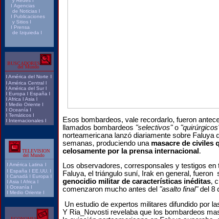
y Redes
I
I
Agencias
de Noticias
I
I
Publicaciones
y Sitios
I
I
Prensa
de Izquieda
I
BUSCADORES
del Mundo
I
América del Norte
I
I
América Central
I
I
América del Sur
I
I
Europa
I
España
I
I
Africa
I
Asia
I
I
Medio Oriente
I
I
Oceanía
I
I
Temáticos
I
Esos bombardeos, vale recordarlo, fueron antece
I
Internacionales
I
llamados bombardeos
"selectivos"
o
"quirúrgicos
norteamericana lanzó diariamente sobre Faluya d
semanas, produciendo una
masacre de civiles 
celosamente por la prensa internacional
.
TELEVISION
del Mundo
I
América Latina
I
Los observadores, corresponsales y testigos en t
I
España
I
EE.UU.
I
Faluya, el triángulo suní, Irak en general, fueron
I
Canadá
I
Europa
I
genocidio militar de características inéditas
, 
I
Asia
I
Africa
I
I
Oceanía
I
comenzaron mucho antes del
"asalto final"
del 8 
I
Medio Oriente
I
Un estudio de expertos militares difundido por la
Y Ria_Novosti revelaba que los bombardeos mas
ECONOMIA