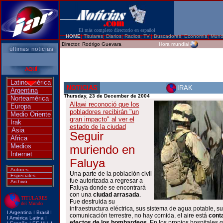
El más completo directorio en español
HOME
|
Titulares
|
Diarios
|
Radios
|
TV.
|
Buscadores
|
Economía
|
Mun
Director:
Rodrigo Guevara
Hora mundial
Latinoamérica
NOTICIAS
IRAK
Argentina
Thursday, 23 de December de 2004
Norteamérica
Allawi reconoció que los
Europa
pobladores recibirán "un
Medio Oriente
gran impacto" al ver el
Irak
estado de
la ciudad
Asia
Seguir
Africa
Medios
muriendo en
Internet
Faluya
Autores
Una parte de la población civil
Especiales
fue autorizada a regresar a
Archivo
Faluya donde se encontrará
con una
ciudad arrasada
.
TITULARES
Fue destruida su
del Mundo
infraestructura eléctrica, sus sistema de agua potable, su
I
Argentina
I
Brasi
l I
comunicación terrestre, no hay comida, el aire está
cont
I
América Latina
I
efectos de los bombardeos.
En los propios hospitales 