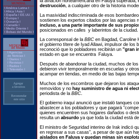
la aviación norteamericana en Faluya superaba,
MUNDIAL
destrucción
, a cualquier otro de la historia mode
I
América Latina
I
I
Africa
I
Asia
I
La masividad indiscriminada de esos bombardeo
I
España
I
EE.UU.
I
I
Europa
I
sostienen los expertos citados por las agencias 
I
Oceanía
I
incluso, a una parte importante de sus propi
I
Canadá
I
I
Medio Oriente
I
posicionados en calles y laberintos de la ciudad.
I
Bolsas del Mundo
I
La corresponsal de la
BBC
en Bagdad, Caroline 
el gobierno títere de Iyad Allawi, impulsor de lo
MEDIOS
del Mundo
reconoció que lo pobladores recibirán un
"gran i
I
Agencias
estado en que se encuentra Faluya.
de Noticias
I
I
Diarios
I
I
Revistas
I
Después de abandonar la ciudad, muchos de los
I
Radios
I
debieron vivir temporalmente en escuelas y otros 
I
Televisión
I
acampar en tiendas, en medio de las bajas temper
Muchos de los escombros que dejaron los ataqu
Agregar
a favoritos
removidos y no
hay suministro de agua ni elect
periodista de la
BBC
.
Recomendar
este sitio
El gobierno iraquí anunció que instaló tanques c
abastecer a los pobladores y que pagará "compe
quienes encuentren sus hogares dañados o destr
resulta un
absurdo
ya que toda la ciudad está de
El ministro de Seguridad interino de Irak indicó qu
en regresar a sus casas", a pesar de que aún h
aislados en Faluya y quedan minas sin explota