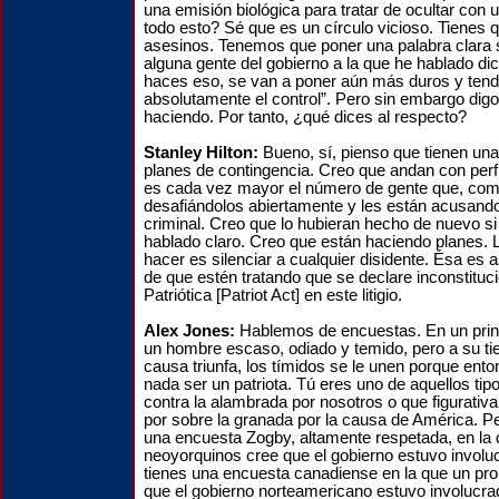
una emisión biológica para tratar de ocultar con
todo esto? Sé que es un círculo vicioso. Tienes 
asesinos. Tenemos que poner una palabra clara 
alguna gente del gobierno a la que he hablado dice
haces eso, se van a poner aún más duros y ten
absolutamente el control”. Pero sin embargo digo
haciendo. Por tanto, ¿qué dices al respecto?
Stanley Hilton:
Bueno, sí, pienso que tienen un
planes de contingencia. Creo que andan con perfi
es cada vez mayor el número de gente que, com
desafiándolos abiertamente y les están acusand
criminal. Creo que lo hubieran hecho de nuevo s
hablado claro. Creo que están haciendo planes. L
hacer es silenciar a cualquier disidente. Ésa es
de que estén tratando que se declare inconstituci
Patriótica [Patriot Act] en este litigio.
Alex Jones:
Hablemos de encuestas. En un princ
un hombre escaso, odiado y temido, pero a su t
causa triunfa, los tímidos se le unen porque ent
nada ser un patriota. Tú eres uno de aquellos ti
contra la alambrada por nosotros o que figurativ
por sobre la granada por la causa de América. P
una encuesta Zogby, altamente respetada, en la q
neoyorquinos cree que el gobierno estuvo involu
tienes una encuesta canadiense en la que un pr
que el gobierno norteamericano estuvo involucra