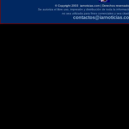
©
Copyright 2003 iarnoticias.com | Derechos reservados
Se autoriza el libre uso, impresión y distribución de toda la informa
no sea utilizada para fines comerciales y sea citad
contactos@iarnoticias.c