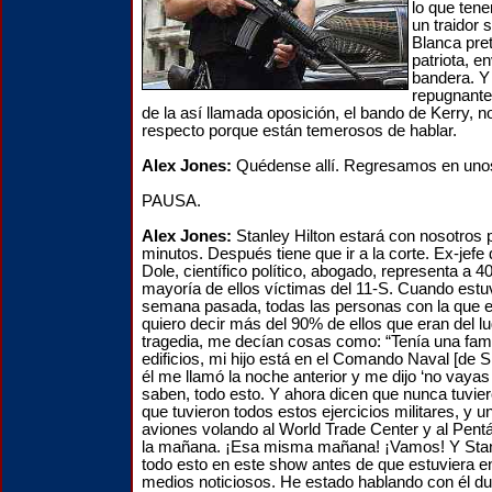
lo que tene
un traidor 
Blanca pre
patriota, e
bandera. Y
repugnante 
de la así llamada oposición, el bando de Kerry, n
respecto porque están temerosos de hablar.
Alex Jones:
Quédense allí. Regresamos en un
PAUSA.
Alex Jones:
Stanley Hilton estará con nosotros 
minutos. Después tiene que ir a la corte. Ex-jefe
Dole, científico político, abogado, representa a 
mayoría de ellos víctimas del 11-S. Cuando est
semana pasada, todas las personas con la que e
quiero decir más del 90% de ellos que eran del l
tragedia, me decían cosas como: “Tenía una famil
edificios, mi hijo está en el Comando Naval [de 
él me llamó la noche anterior y me dijo ‘no vayas 
saben, todo esto. Y ahora dicen que nunca tuviero
que tuvieron todos estos ejercicios militares, y un
aviones volando al World Trade Center y al Pent
la mañana. ¡Esa misma mañana! ¡Vamos! Y Stanl
todo esto en este show antes de que estuviera en
medios noticiosos. He estado hablando con él du