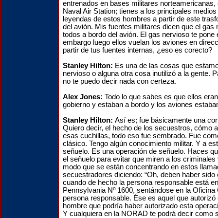
entrenados en bases militares norteamericanas,
Naval Air Station; tienes a los principales medio
leyendas de estos hombres a partir de este tras
del avión. Mis fuentes militares dicen que el gas
todos a bordo del avión. El gas nervioso te pone e
embargo luego ellos vuelan los aviones en direcci
partir de tus fuentes internas, ¿eso es corecto?
Stanley Hilton:
Es una de las cosas que estamos
nervioso o alguna otra cosa inutilizó a la gente. 
no te puedo decir nada con certeza.
Alex Jones:
Todo lo que sabes es que ellos eran
gobierno y estaban a bordo y los aviones estaban
Stanley Hilton:
Así es; fue básicamente una cor
Quiero decir, el hecho de los secuestros, cómo a
esas cuchillas, todo eso fue sembrado. Fue com
clásico. Tengo algún conocimiento militar. Y a est
señuelo. Es una operación de señuelo. Haces que 
el señuelo para evitar que miren a los criminale
modo que se están concentrando en estos llama
secuestradores diciendo: “Oh, deben haber sido 
cuando de hecho la persona responsable está en
Pennsylvania Nº 1600, sentándose en la Oficina 
persona responsable. Ése es aquel que autorizó 
hombre que podría haber autorizado esta operac
Y cualquiera en la NORAD te podrá decir como 