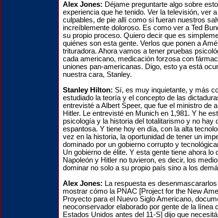
Alex Jones:
Déjame preguntarte algo sobre esto
experiencia que he tenido. Ver la televisión, ver a
culpables, de pie allí como si fueran nuestros sa
increíblemente doloroso. Es como ver a Ted Bund
su propio proceso. Quiero decir que es simplem
quiénes son esta gente. Verlos que ponen a Amé
trituradora. Ahora vamos a tener pruebas psicol
cada americano, medicación forzosa con fármac
uniones pan-americanas. Digo, esto ya está ocur
nuestra cara, Stanley.
Stanley Hilton:
Sí, es muy inquietante, y más 
estudiado la teoría y el concepto de las dictadu
entrevisté a Albert Speer, que fue el ministro d
Hitler. Le entrevisté en Munich en 1,981. Y he es
psicología y la historia del totalitarismo y no ha
espantosa. Y tiene hoy en día, con la alta tecnolo
vez en la historia, la oportunidad de tener un imp
dominado por un gobierno corrupto y tecnológica
Un gobierno de élite. Y esta gente tiene ahora l
Napoleón y Hitler no tuvieron, es decir, los medi
dominar no solo a su propio país sino a los dem
Alex Jones:
La respuesta es desenmascararlos 
mostrar cómo la PNAC [Project for the New Ame
Proyecto para el Nuevo Siglo Americano, docume
neoconservador elaborado por gente de la línea d
Estados Unidos antes del 11-S] dijo que necesi