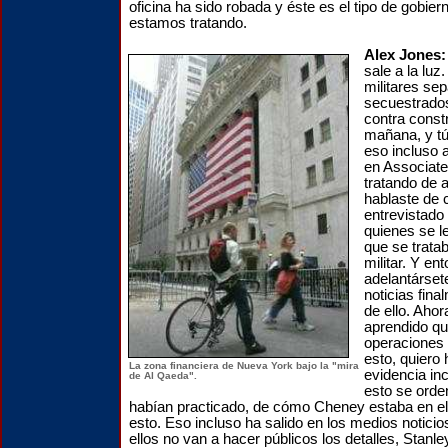
oficina ha sido robada y éste es el tipo de gobier
estamos tratando.
Alex Jones
sale a la luz
militares se
secuestrados
contra const
mañana, y tú
eso incluso 
en Associat
tratando de a
hablaste de
entrevistado 
quienes se l
que se tratab
militar. Y en
adelantárset
noticias fina
de ello. Aho
aprendido qu
operaciones 
esto, quiero 
La zona financiera de Nueva York bajo la "mira
evidencia in
de Al Qaeda".
esto se orde
habían practicado, de cómo Cheney estaba en el
esto. Eso incluso ha salido en los medios noticio
ellos no van a hacer públicos los detalles, Stanl