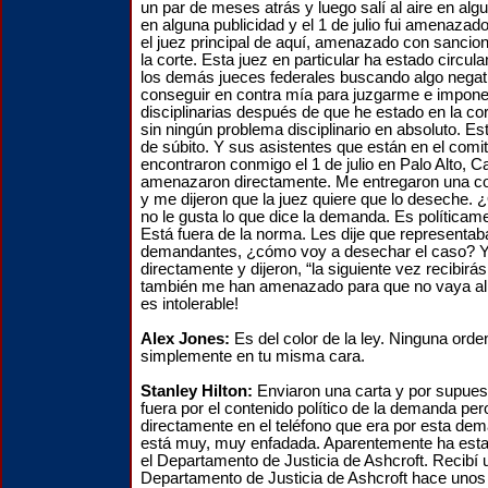
un par de meses atrás y luego salí al aire en al
en alguna publicidad y el 1 de julio fui amenazad
el juez principal de aquí, amenazado con sancion
la corte. Esta juez en particular ha estado circ
los demás jueces federales buscando algo negat
conseguir en contra mía para juzgarme e impo
disciplinarias después de que he estado en la cor
sin ningún problema disciplinario en absoluto. Es
de súbito. Y sus asistentes que están en el comit
encontraron conmigo el 1 de julio en Palo Alto, Ca
amenazaron directamente. Me entregaron una c
y me dijeron que la juez quiere que lo deseche. 
no le gusta lo que dice la demanda. Es políticame
Está fuera de la norma. Les dije que representa
demandantes, ¿cómo voy a desechar el caso?
directamente y dijeron, “la siguiente vez recibirá
también me han amenazado para que no vaya al p
es intolerable!
Alex Jones:
Es del color de la ley. Ninguna orden
simplemente en tu misma cara.
Stanley Hilton:
Enviaron una carta y por supue
fuera por el contenido político de la demanda per
directamente en el teléfono que era por esta dem
está muy, muy enfadada. Aparentemente ha esta
el Departamento de Justicia de Ashcroft. Recibí 
Departamento de Justicia de Ashcroft hace unos