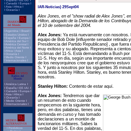
I
España
I
EE.UU.
I
I
Canadá
I
Europa
I
IAR-Noticias) 29Sept04
I
Asia
I
Africa
I
I
Oceanía
I
Alex Jones, en el "show radial de Alex Jones", en
Hilton, abogado de la Demanda de los Contribuy
DIARIOS
el 10 de setiembre del 2004.
del Mundo
I
Argentina
I
Brasil
I
Alex Jones:
Ya está nuevamente con nosotros. É
I
Estados Unidos
I
I
España
I
Europa
I
equipo de Bob Dole [influyente senador retirado y
I
América del Sur
I
Presidencia del Partido Republicano] , que fuera
I
América Central
I
I
América del Norte
I
muy exitoso y su abogado. Representa a cientos 
I
Africa
I
Asia
I
víctimas del 11-S. Está demandando a Bush por i
I
Oceanía
I
I
Medio Oriente
I
11-S. Hoy en día, según una importante encuesta
I
Internacionales
I
de los neoyorquinos cree que el gobierno estuvo 
S. Y junto a nosotros por los siguientes 35 minuto
hora, está Stanley Hilton. Stanley, es bueno tene
EN VIVO
Radios del
nosotros.
Mundo
I
América Latina
I
Stanley Hilton:
Contento de estar aquí.
I
España
I
EE.UU.
I
I
Canadá
I
Europa
I
I
Asia
I
Africa
I
Alex Jones:
Tendremos que dar
I
Oceanía
I
un resumen de esto cuando
I
Medio Oriente
I
I
Internacionales
I
empecemos en la siguiente hora,
pero, en dos palabras, tienes una
demanda en curso y has tomado
declaraciones a un montón de
MEDIOS
funcionarios militares. Sabes la
ALTERNATIVOS
verdad del 11-S. En dos palabras,
I
Periódicos