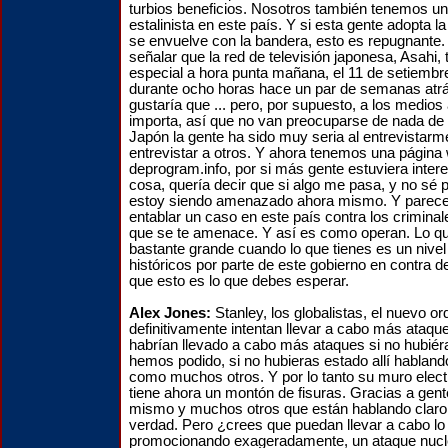
turbios beneficios. Nosotros también tenemos u
estalinista en este país. Y si esta gente adopta l
se envuelve con la bandera, esto es repugnante.
señalar que la red de televisión japonesa, Asahi, 
especial a hora punta mañana, el 11 de setiembr
durante ocho horas hace un par de semanas atrás
gustaría que ... pero, por supuesto, a los medio
importa, así que no van preocuparse de nada de 
Japón la gente ha sido muy seria al entrevistarm
entrevistar a otros. Y ahora tenemos una página
deprogram.info, por si más gente estuviera intere
cosa, quería decir que si algo me pasa, y no sé 
estoy siendo amenazado ahora mismo. Y parece
entablar un caso en este país contra los criminal
que se te amenace. Y así es como operan. Lo qu
bastante grande cuando lo que tienes es un nivel 
históricos por parte de este gobierno en contra 
que esto es lo que debes esperar.
Alex Jones:
Stanley, los globalistas, el nuevo o
definitivamente intentan llevar a cabo más ataque
habrían llevado a cabo más ataques si no hubié
hemos podido, si no hubieras estado allí habland
como muchos otros. Y por lo tanto su muro elect
tiene ahora un montón de fisuras. Gracias a gen
mismo y muchos otros que están hablando claro 
verdad. Pero ¿crees que puedan llevar a cabo lo
promocionando exageradamente, un ataque nucle