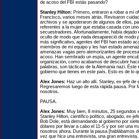
de acoso del FBI estás pasando?
Stanley Hilton:
Primero, entraron a robar a mi o
Francisco, varios meses atrás. Revisaron cuida
archivos y se apoderaron de algunos de ellos, pa
referentes a la mujer que estaba casada con uno
secuestradores. Afortunadamente, había dejado 
oculto de modo que nada desapareció de modo p
más significativo, agentes del FBI han estado a
miembros de mi equipo y les han estado amena
amenazas vagas pero atemorizantes de procesar
acoso. Han sembrado un espía, un agente encubi
organización, como acabamos de descubrir hace
palabras, son tácticas de la Alemania nazi. Éste e
gobierno que tienes en este país. Esto es de lo q
Alex Jones:
Haz un alto allí. Stanley, ex-jefe d
Regresaremos luego de esta rápida pausa. Por 
nosotros.
PAUSA.
Alex Jones:
Muy bien, 8 minutos, 25 segundos e
Stanley Hilton, científico político, abogado, ex-je
Bob Dole, está demandando al gobierno por siete
dólares por llevar a cabo el 11-S y por ser una m
nosotros ahora. Durante la pausa [hablábamos de
vez que hice una entrevista, una gran entrevista, 