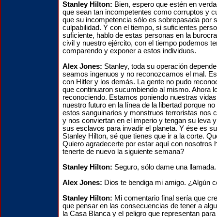
Stanley Hilton:
Bien, espero que estén en verd
que sean tan incompetentes como corruptos y cu
que su incompetencia sólo es sobrepasada por s
culpabilidad. Y con el tiempo, si suficientes per
suficiente, hablo de estas personas en la burocrac
civil y nuestro ejército, con el tiempo podemos t
comparendo y exponer a estos individuos.
Alex Jones:
Stanley, toda su operación depende
seamos ingenuos y no reconozcamos el mal. Est
con Hitler y los demás. La gente no pudo recono
que continuaron sucumbiendo al mismo. Ahora l
reconociendo. Estamos poniendo nuestras vidas,
nuestro futuro en la línea de la libertad porque 
estos sanguinarios y monstruos terroristas nos 
y nos conviertan en el imperio y tengan su leva
sus esclavos para invadir el planeta. Y ése es s
Stanley Hilton, sé que tienes que ir a la corte. Q
Quiero agradecerte por estar aquí con nosotros
tenerte de nuevo la siguiente semana?
Stanley Hilton:
Seguro, sólo dame una llamada.
Alex Jones:
Dios te bendiga mi amigo. ¿Algún c
Stanley Hilton:
Mi comentario final sería que cre
que pensar en las consecuencias de tener a al
la Casa Blanca y el peligro que representan para 