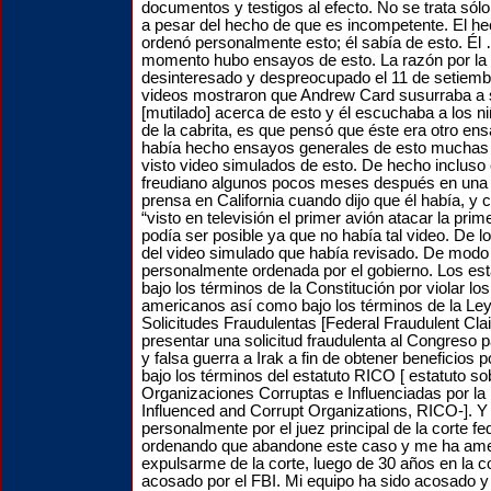
documentos y testigos al efecto. No se trata sól
a pesar del hecho de que es incompetente. El he
ordenó personalmente esto; él sabía de esto. Él 
momento hubo ensayos de esto. La razón por la
desinteresado y despreocupado el 11 de setiem
videos mostraron que Andrew Card susurraba a s
[mutilado] acerca de esto y él escuchaba a los niñ
de la cabrita, es que pensó que éste era otro en
había hecho ensayos generales de esto muchas 
visto video simulados de esto. De hecho incluso
freudiano algunos pocos meses después en una 
prensa en California cuando dijo que él había, y ci
“visto en televisión el primer avión atacar la prim
podía ser posible ya que no había tal video. De l
del video simulado que había revisado. De modo
personalmente ordenada por el gobierno. Los 
bajo los términos de la Constitución por violar lo
americanos así como bajo los términos de la Ley
Solicitudes Fraudulentas [Federal Fraudulent Cla
presentar una solicitud fraudulenta al Congreso para
y falsa guerra a Irak a fin de obtener beneficios 
bajo los términos del estatuto RICO [ estatuto so
Organizaciones Corruptas e Influenciadas por la
Influenced and Corrupt Organizations, RICO-]. Y
personalmente por el juez principal de la corte f
ordenando que abandone este caso y me ha am
expulsarme de la corte, luego de 30 años en la c
acosado por el FBI. Mi equipo ha sido acosado 