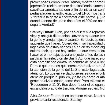
provechosos como Pearl Harbor, mostrar cómo
[operación recientemente desclasificada planead
sacrificar americanos con el fin de iniciar un con
pedía ataques al estilo exacto del 11-S, mostrar 
Y forzar a la gente a confrontar este horror. ¿Qu
cuando dentro de uno o dos años el 80% de nosot
sepa la verdad?
Stanley Hilton:
Bien, por eso quieren la represi
vieja y antigua distracción, lanzar otro ataque ter
la gente y arrojar lejos el asunto. Es decir, quién
siguiente que harán. Quiero decir, su capacidad 
ingeniosa de estos hechos es en cierto modo al
quiero decir, que no hay límite. Lo que creo es qu
hacer otro montaje, quizá uno justo antes de las
justificar la reelección de Bush. Aunque parece
está compitiendo contra un hombre de paja o un 
Pero lo que creo es que intentarán realizar otra tá
la atención de la gente del 11-S si esto llega a a
atención. Lo que en verdad quieres es que el públ
atención porque el público, y esto es como el Ála
gente no olvida cosas como ésa. Para mi esto e
‘Recuerden el 11-S'. Ése debería ser el eslogan 
escandaloso acto de traición. Porque eso es. No
Alex Jones:
Estamos en un punto clave. No cre
previsto tanta resistencia, Stanley.