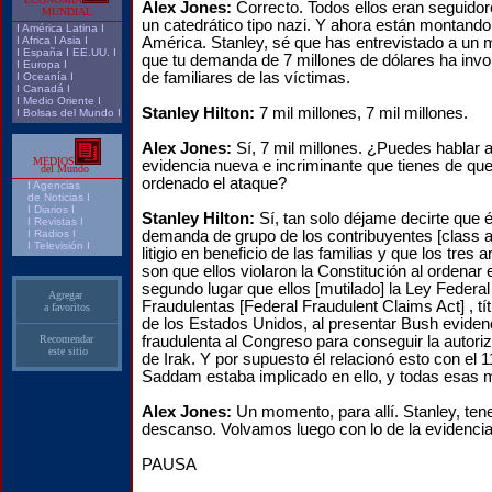
Alex Jones:
Correcto. Todos ellos eran seguido
MUNDIAL
un catedrático tipo nazi. Y ahora están montando
I
América Latina
I
I
Africa
I
Asia
I
América. Stanley, sé que has entrevistado a un 
I
España
I
EE.UU.
I
que tu demanda de 7 millones de dólares ha invo
I
Europa
I
de familiares de las víctimas.
I
Oceanía
I
I
Canadá
I
I
Medio Oriente
I
Stanley Hilton:
7 mil millones, 7 mil millones.
I
Bolsas del Mundo
I
Alex Jones:
Sí, 7 mil millones. ¿Puedes hablar a
MEDIOS
evidencia nueva e incriminante que tienes de que
del Mundo
ordenado el ataque?
I
Agencias
de Noticias
I
I
Diarios
I
Stanley Hilton:
Sí, tan solo déjame decirte que é
I
Revistas
I
I
Radios
I
demanda de grupo de los contribuyentes [class a
I
Televisión
I
litigio en beneficio de las familias y que los tre
son que ellos violaron la Constitución al ordenar
segundo lugar que ellos [mutilado] la Ley Federal
Agregar
Fraudulentas [Federal Fraudulent Claims Act] , tí
a favoritos
de los Estados Unidos, al presentar Bush evidenc
Recomendar
fraudulenta al Congreso para conseguir la autoriz
este sitio
de Irak. Y por supuesto él relacionó esto con el 
Saddam estaba implicado en ello, y todas esas m
Alex Jones:
Un momento, para allí. Stanley, ten
descanso. Volvamos luego con lo de la evidencia
PAUSA