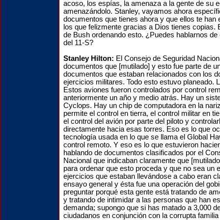
acoso, los espías, la amenaza a la gente de su eq
amenazándolo. Stanley, vayamos ahora específi
documentos que tienes ahora y que ellos te han
los que felizmente gracias a Dios tienes copias.
de Bush ordenando esto. ¿Puedes hablarnos de e
del 11-S?
Stanley Hilton:
El Consejo de Seguridad Naciona
documentos que [mutilado] y esto fue parte de un
documentos que estaban relacionados con los d
ejercicios militares. Todo esto estuvo planeado. 
Estos aviones fueron controlados por control re
anteriormente un año y medio atrás. Hay un sis
Cyclops. Hay un chip de computadora en la nariz
permite el control en tierra, el control militar en t
el control del avión por parte del piloto y controla
directamente hacia esas torres. Eso es lo que oc
tecnología usada en lo que se llama el Global Ha
control remoto. Y eso es lo que estuvieron haci
hablando de documentos clasificados por el Con
Nacional que indicaban claramente que [mutilado]
para ordenar que esto proceda y que no sea un ej
ejercicios que estaban llevándose a cabo eran c
ensayo general y ésta fue una operación del gob
preguntar porqué esta gente está tratando de a
y tratando de intimidar a las personas que han es
demanda; supongo que si has matado a 3,000 de
ciudadanos en conjunción con la corrupta familia 