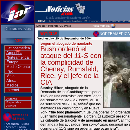
El más completo directorio en español
HOME
|
Titulares
|
Diarios
|
Radios
|
TV.
|
Buscadores
|
Economía
|
Mund
Director:
Rodrigo Guevara
Hora mundial
NOTICIAS
NORTEAMERICA
Wednesday, 29 de September de 2004
Según el abogado demandante
Bush ordenó el
Latinoamérica
Argentina
ataque del
11-S
con
Norteamérica
la complicidad de
Europa
Medio Oriente
Cheney, Rumsfeld,
Irak
Rice, y el jefe de la
Asia
Africa
CIA
Medios
Stanley Hilton
, abogado de la
Internet
Demanda de los Contribuyentes por el
11-S
, en una entrevista con Alex Jones,
Autores
del
show radial de Alex Jones
, el 10
Especiales
de setiembre del 2004, señaló que los
Archivo
atentados en Washington y en Nueva
York
"fue todo planeado"
. "Fue una operación ordenada
TITULARES
Bush firmó personalmente la orden.
Él autorizó persona
del Mundo
Es culpable de
traición y de asesinato en masa”
, afir
I
Argentina
I
Brasi
l I
demanda a los acusados "por
complicidad personal
no s
I
América Latina
I
ocurriera el 11-S sino en
ordenar que ocurriera"
.