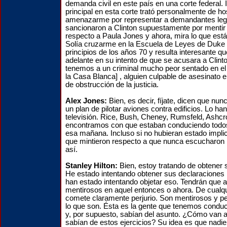
demanda civil en este país en una corte federal. 
principal en esta corte trató personalmente de h
amenazarme por representar a demandantes leg
sancionaron a Clinton supuestamente por mentir
respecto a Paula Jones y ahora, mira lo que est
Solía cruzarme en la Escuela de Leyes de Duke 
principios de los años 70 y resulta interesante qu
adelante en su intento de que se acusara a Clint
tenemos a un criminal mucho peor sentado en el
la Casa Blanca] , alguien culpable de asesinato
de obstrucción de la justicia.
Alex Jones:
Bien, es decir, fíjate, dicen que nu
un plan de pilotar aviones contra edificios. Lo han
televisión.
Rice, Bush, Cheney, Rumsfeld, Ashcr
encontramos con que estaban conduciendo todos
esa mañana. Incluso si no hubieran estado impli
que mintieron respecto a que nunca escucharon 
así.
Stanley Hilton:
Bien, estoy tratando de obtener 
He estado intentando obtener sus declaraciones
han estado intentando objetar eso. Tendrán que a
mentirosos en aquel entonces o ahora. De cualq
comete claramente perjurio. Son mentirosos y pe
lo que son. Ésta es la gente que tenemos condu
y, por supuesto, sabían del asunto. ¿Cómo van a
sabían de estos ejercicios? Su idea es que nadie