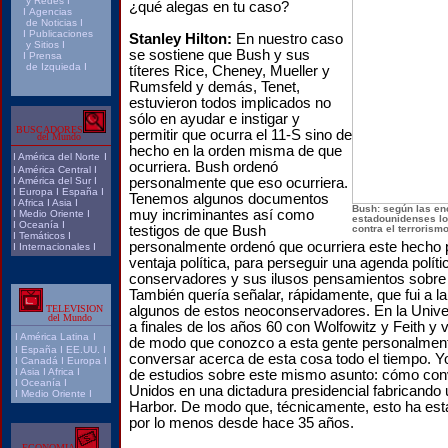
y Redes
I
¿qué alegas en tu caso?
I
Agencias
de Noticias
I
I
Publicaciones
Stanley Hilton:
En nuestro caso
y Sitios
I
se sostiene que Bush y sus
I
Prensa
de Izquieda
I
títeres Rice, Cheney, Mueller y
Rumsfeld y demás, Tenet,
estuvieron todos implicados no
sólo en ayudar e instigar y
BUSCADORES
permitir que ocurra el 11-S sino de
del Mundo
hecho en la orden misma de que
I
América del Norte
I
ocurriera. Bush ordenó
I
América Central
I
I
América del Sur
I
personalmente que eso ocurriera.
I
Europa
I
España
I
Tenemos algunos documentos
I
Africa
I
Asia
I
Bush: según las en
muy incriminantes así como
I
Medio Oriente
I
estadounidenses lo 
I
Oceanía
I
testigos de que Bush
contra el terrorism
I
Temáticos
I
personalmente ordenó que ocurriera este hecho 
I
Internacionales
I
ventaja política, para perseguir una agenda políti
conservadores y sus ilusos pensamientos sobre 
También quería señalar, rápidamente, que fui a la
TELEVISION
algunos de estos neoconservadores. En la Univ
del Mundo
a finales de los años 60 con Wolfowitz y Feith y v
I
América Latina
I
de modo que conozco a esta gente personalmen
I
España
I
EE.UU.
I
conversar acerca de esta cosa todo el tiempo. Yo 
I
Canadá
I
Europa
I
I
Asia
I
Africa
I
de estudios sobre este mismo asunto: cómo conv
I
Oceanía
I
Unidos en una dictadura presidencial fabricando 
I
Medio Oriente
I
Harbor. De modo que, técnicamente, esto ha es
por lo menos desde hace 35 años.
ECONOMIA