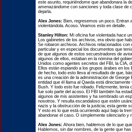
este asunto, requiriéndome que abandonara la 
amenazándome con sanciones y toda clase de 
dejarla.
Alex Jones:
Bien, regresemos un poco. Entran a 
violentándola. Acoso. Veamos esto en detalle.
Stanley Hilton:
Mi oficina fue violentada hace u
Los gabinetes de los archivos, era obvio que hab
Se robaron archivos. Archivos relacionados con 
particular y en especial los documentos que tenía
de que algunos de estos secuestradores de avio
algunos de ellos, estaban en la nómina del gobie
Unidos como agentes secretos del FBI, la CIA, d
Ellos están espiando a los grupos árabes en los
de hecho, todo esto lleva al resultado de que, b
es una creación de la administración de George 
entidad que él llama al Qaeda está directamente
Bush. Y todo esto fue robado. Felizmente, tenía 
fue solo parte del acoso. El FBI también ha esta
algunos de mis asistentes y ha sembrado un esp
nosotros. Y resulta escandaloso que estén usánd
nazis y la obstrucción de la justicia; esta gente 
Y esto es lo que está ocurriendo aquí bajo la tr
abandonar el caso. O simplemente silenciarlo y
Alex Jones:
Ahora bien, hablemos de lo que qui
Hablemos, sin dar nombres, de la gente que has 