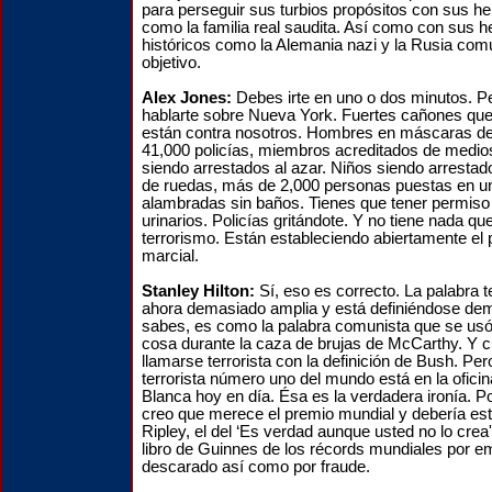
para perseguir sus turbios propósitos con sus 
como la familia real saudita. Así como con sus
históricos como la Alemania nazi y la Rusia comu
objetivo.
Alex Jones:
Debes irte en uno o dos minutos. P
hablarte sobre Nueva York. Fuertes cañones que
están contra nosotros. Hombres en máscaras de
41,000 policías, miembros acreditados de medi
siendo arrestados al azar. Niños siendo arrestado
de ruedas, más de 2,000 personas puestas en u
alambradas sin baños. Tienes que tener permiso p
urinarios. Policías gritándote. Y no tiene nada qu
terrorismo. Están estableciendo abiertamente el 
marcial.
Stanley Hilton:
Sí, eso es correcto. La palabra t
ahora demasiado amplia y está definiéndose dem
sabes, es como la palabra comunista que se usó
cosa durante la caza de brujas de McCarthy. Y 
llamarse terrorista con la definición de Bush. Pero
terrorista número uno del mundo está en la ofici
Blanca hoy en día. Ésa es la verdadera ironía. Po
creo que merece el premio mundial y debería esta
Ripley, el del ‘Es verdad aunque usted no lo crea
libro de Guinnes de los récords mundiales por e
descarado así como por fraude.