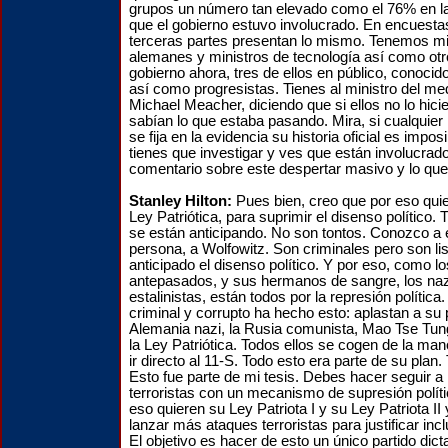
grupos un número tan elevado como el 76% en l
que el gobierno estuvo involucrado. En encuesta
terceras partes presentan lo mismo. Tenemos mi
alemanes y ministros de tecnología así como ot
gobierno ahora, tres de ellos en público, conoci
así como progresistas. Tienes al ministro del me
Michael Meacher, diciendo que si ellos no lo hic
sabían lo que estaba pasando. Mira, si cualquie
se fija en la evidencia su historia oficial es impo
tienes que investigar y ves que están involucrad
comentario sobre este despertar masivo y lo que
Stanley Hilton:
Pues bien, creo que por eso quier
Ley Patriótica, para suprimir el disenso político.
se están anticipando. No son tontos. Conozco a 
persona, a Wolfowitz. Son criminales pero son li
anticipado el disenso político. Y por eso, como l
antepasados, y sus hermanos de sangre, los naz
estalinistas, están todos por la represión política
criminal y corrupto ha hecho esto: aplastan a su 
Alemania nazi, la Rusia comunista, Mao Tse Tu
la Ley Patriótica. Todos ellos se cogen de la ma
ir directo al 11-S. Todo esto era parte de su plan.
Esto fue parte de mi tesis. Debes hacer seguir a
terroristas con un mecanismo de supresión polític
eso quieren su Ley Patriota I y su Ley Patriota II
lanzar más ataques terroristas para justificar in
El objetivo es hacer de esto un único partido dict