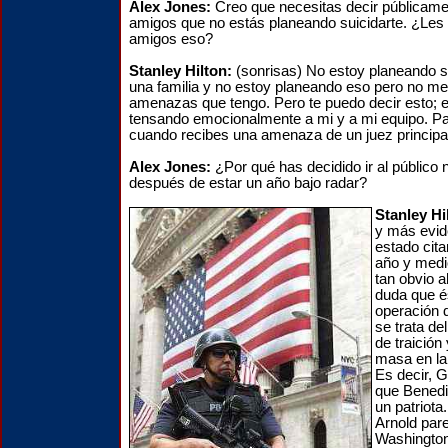
Alex Jones:
Creo que necesitas decir públicame
amigos que no estás planeando suicidarte. ¿Les 
amigos eso?
Stanley Hilton:
(sonrisas) No estoy planeando 
una familia y no estoy planeando eso pero no me
amenazas que tengo. Pero te puedo decir esto; e
tensando emocionalmente a mi y a mi equipo. Pa
cuando recibes una amenaza de un juez principal 
Alex Jones:
¿Por qué has decidido ir al públic
después de estar un año bajo radar?
Stanley Hi
y más evid
estado cit
año y medi
tan obvio a
duda que é
operación 
se trata d
de traición
masa en la
Es decir, 
que Benedi
un patriota
Arnold par
Washingto