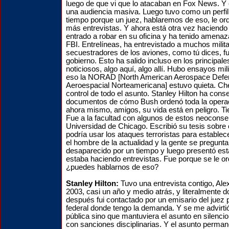
luego de que vi que lo atacaban en Fox News. Y 
una audiencia masiva. Luego tuvo como un perfil
tiempo porque un juez, hablaremos de eso, le or
más entrevistas. Y ahora está otra vez haciendo
entrado a robar en su oficina y ha tenido amena
FBI. Entrelíneas, ha entrevistado a muchos milit
secuestradores de los aviones, como tú dices, f
gobierno. Esto ha salido incluso en los principal
noticiosos, algo aquí, algo allí. Hubo ensayos mili
eso la NORAD [North American Aerospace Defen
Aeroespacial Norteamericana] estuvo quieta. Ch
control de todo el asunto. Stanley Hilton ha cons
documentos de cómo Bush ordenó toda la operaci
ahora mismo, amigos, su vida está en peligro. T
Fue a la facultad con algunos de estos neoconse
Universidad de Chicago. Escribió su tesis sobre
podría usar los ataques terroristas para establece
el hombre de la actualidad y la gente se pregunt
desaparecido por un tiempo y luego presentó es
estaba haciendo entrevistas. Fue porque se le or
¿puedes hablarnos de eso?
Stanley Hilton:
Tuvo una entrevista contigo, Ale
2003, casi un año y medio atrás, y literalmente
después fui contactado por un emisario del juez pr
federal donde tengo la demanda. Y se me advirtió
pública sino que mantuviera el asunto en silenc
con sanciones disciplinarias. Y el asunto perman