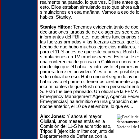
realmente ha pasado, lo que ves. Dijiste antes 
esto. Ellos estaban simulando esto que ahora ad
simulaciones en esa mañana. Vamos a eso de lo
hables, Stanley.
Stanley Hilton:
Tenemos evidencia tanto de do
declaraciones juradas de de ex-agentes secretos
informantes del FBI, etc., que otros funcionarios
las fuerzas armadas y las fuerzas aéreas, que ti
hecho de que hubo muchos ejercicios militares
para el 11-S antes de que éste ocurriera. Bush h
simulaciones en TV muchas veces. Esto se le e
una conferencia de prensa en California unos me
donde dijo que él había –y cito- visto el primer a
primera torre en un video. Y esto no es posible 
video oficial de eso. Hubo uno del segundo avión,
había visto el primero. Tenemos ciertamente al
incriminantes de que Bush ordenó personalmente
S. Esto fue bien planeado. Un oficial de la FEMA 
Emergency Management Agency, Agencia Feder
Emergencias] ha admitido en una grabación que él
noche anterior, el 10 de setiembre, lo que es …
Alex Jones:
Y ahora el mayor
Giuliani, unos meses atrás en la
Comisión del 11-S ha admitido eso,
Tripod II [ejercicio militar conjunto del
Departamento de Defensa con la