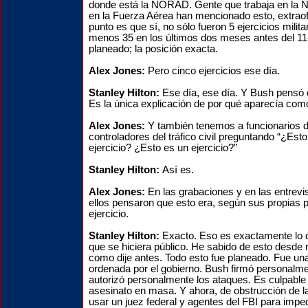
donde está la NORAD. Gente que trabaja en l
en la Fuerza Aérea han mencionado esto, extraofi
punto es que sí, no sólo fueron 5 ejercicios milita
menos 35 en los últimos dos meses antes del 11
planeado; la posición exacta.
Alex Jones:
Pero cinco ejercicios ese día.
Stanley Hilton:
Ese día, ese día. Y Bush pensó q
Es la única explicación de por qué aparecía co
Alex Jones:
Y también tenemos a funcionarios
controladores del tráfico civil preguntando “¿Esto
ejercicio? ¿Esto es un ejercicio?”
Stanley Hilton:
Así es.
Alex Jones:
En las grabaciones y en las entrevis
ellos pensaron que esto era, según sus propias p
ejercicio.
Stanley Hilton:
Exacto.
Eso es exactamente lo q
que se hiciera público. He sabido de esto desde
como dije antes. Todo esto fue planeado. Fue un
ordenada por el gobierno. Bush firmó personalmen
autorizó personalmente los ataques. Es culpable 
asesinato en masa. Y ahora, de obstrucción de la j
usar un juez federal y agentes del FBI para imped