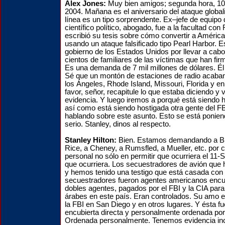
Alex Jones:
Muy bien amigos; segunda hora, 10
2004. Mañana es el aniversario del ataque globali
línea es un tipo sorprendente. Ex–jefe de equipo
científico político, abogado, fue a la facultad con
escribió su tesis sobre cómo convertir a América
usando un ataque falsificado tipo Pearl Harbor. E
gobierno de los Estados Unidos por llevar a cabo 
cientos de familiares de las víctimas que han fi
Es una demanda de 7 mil millones de dólares. Él 
Sé que un montón de estaciones de radio acaba
los Ángeles, Rhode Island, Missouri, Florida y en
favor, señor, recapitule lo que estaba diciendo y
evidencia. Y luego iremos a porqué está siendo h
así como está siendo hostigada otra gente del F
hablando sobre este asunto. Esto se está poni
serio. Stanley, dinos al respecto.
Stanley Hilton:
Bien.
Estamos demandando a Bu
Rice, a Cheney, a Rumsfled, a Mueller, etc. por 
personal no sólo en permitir que ocurriera el 11-
que ocurriera. Los secuestradores de avión qu
y hemos tenido una testigo que está casada con
secuestradores fueron agentes americanos encu
dobles agentes, pagados por el FBI y la CIA para
árabes en este país. Eran controlados. Su amo e
la FBI en San Diego y en otros lugares. Y ésta f
encubierta directa y personalmente ordenada po
Ordenada personalmente. Tenemos evidencia inc