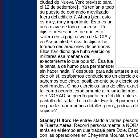
ciudad de Nueva York previsto para
el 12 de setiembre] . Ya tenían a todo
su puesto de comando movilizado
fuera del edificio 7. Ahora bien, esto
es muy, muy importante. Ésta es un
área clave de todo el suceso. Tú
dijiste meses antes de que esto
saliera en la página web de la CIA y
en Associated Press, tú dijiste ‘he
tomado declaraciones de personas.
Ellos han dicho que hubo ejercicios
militares esa mañana de
exactamente lo que ocurrió'. Ésa fue
la pantalla de humo para permanecer
sin hacer nada. Y después, para adelantarse a es
dice oh sí, estábamos conduciendo un ejercicio
sabemos que cinco, posiblemente seis ejercicios
confirmados. Cinco ejercicios, uno de ellos exa
tal como ocurrió, exactamente al mismo tiempo
eso NORAD se quedó quieta con 24 diferentes s
pantalla del radar. Tú lo dijiste. Fuiste el primero
no puedes dar muchos detalles pero ¿podrías de
supiste?
Stanley Hilton:
He entrevistado a varias perso
la Fuerza Aérea. Recorrí personalmente la NOR
atrás en el tiempo en que trabajé para Dole. Est
con las operaciones en Cheyenne Mountain en C