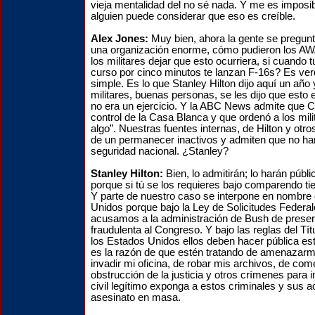
vieja mentalidad del no sé nada. Y me es impos
alguien puede considerar que eso es creíble.
Alex Jones:
Muy bien, ahora la gente se pregu
una organización enorme, cómo pudieron los A
los militares dejar que esto ocurriera, si cuando
curso por cinco minutos te lanzan F-16s? Es v
simple. Es lo que Stanley Hilton dijo aquí un año 
militares, buenas personas, se les dijo que esto e
no era un ejercicio. Y la ABC News admite que 
control de la Casa Blanca y que ordenó a los milit
algo”. Nuestras fuentes internas, de Hilton y otro
de un permanecer inactivos y admiten que no har
seguridad nacional. ¿Stanley?
Stanley Hilton:
Bien, lo admitirán; lo harán públi
porque si tú se los requieres bajo comparendo tie
Y parte de nuestro caso se interpone en nombre
Unidos porque bajo la Ley de Solicitudes Federa
acusamos a la administración de Bush de present
fraudulenta al Congreso. Y bajo las reglas del Tí
los Estados Unidos ellos deben hacer pública es
es la razón de que estén tratando de amenazar
invadir mi oficina, de robar mis archivos, de com
obstrucción de la justicia y otros crímenes para
civil legítimo exponga a estos criminales y sus ac
asesinato en masa.