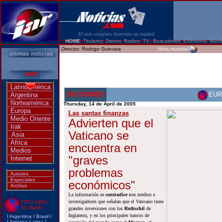
El más completo directorio en español
HOME
|
Titulares
|
Diarios
|
Radios
|
TV.
|
Buscadores
|
Economía
|
Mun
Director:
Rodrigo Guevara
Hora mundial
Latinoamérica
SECCIONES
EUR
Argentina
Norteamérica
Thursday, 14 de April de 2005
Europa
Las santas finanzas
Medio Oriente
Advierten que el
Irak
Vaticano se
Asia
Africa
encuentra en
Medios
"graves
Internet
problemas
Autores
Especiales
económicos"
Archivo
La información se
contradice c
on medios e
investigadores que señalan que el Vaticano
tiene
TITULARES
del Mundo
grandes inversiones con los
Rothschil
de
Inglaterra, y en los principales bancos de
I
Argentina
I
Brasi
l I
I
América Latina
I