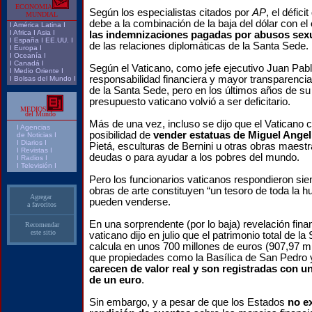
ECONOMIA
Según los especialistas citados por
AP
, el défic
MUNDIAL
debe a la combinación de la baja del dólar con el
I
América Latina
I
I
Africa
I
Asia
I
las indemnizaciones pagadas por abusos sex
I
España
I
EE.UU.
I
de las relaciones diplomáticas de la Santa Sede.
I
Europa
I
I
Oceanía
I
I
Canadá
I
Según el Vaticano, como jefe ejecutivo Juan Pablo
I
Medio Oriente
I
responsabilidad financiera y mayor transparenci
I
Bolsas del Mundo
I
de la Santa Sede, pero en los últimos años de su 
presupuesto vaticano volvió a ser deficitario.
MEDIOS
del Mundo
Más de una vez, incluso se dijo que el Vaticano 
I
Agencias
posibilidad de
vender estatuas de Miguel Angel
de Noticias I
I Diarios I
Pietá, esculturas de Bernini u otras obras maest
I
Revistas
I
deudas o para ayudar a los pobres del mundo.
I
Radios
I
I
Televisión
I
Pero los funcionarios vaticanos respondieron sie
obras de arte constituyen “un tesoro de toda la 
Agregar
pueden venderse.
a favoritos
En una sorprendente (por lo baja) revelación fina
Recomendar
este sitio
vaticano dijo en julio que el patrimonio total de l
calcula en unos 700 millones de euros (907,97 mi
que propiedades como la Basílica de San Pedro y 
carecen de valor real y son registradas con u
de un euro
.
Sin embargo, y a pesar de que los Estados
no e