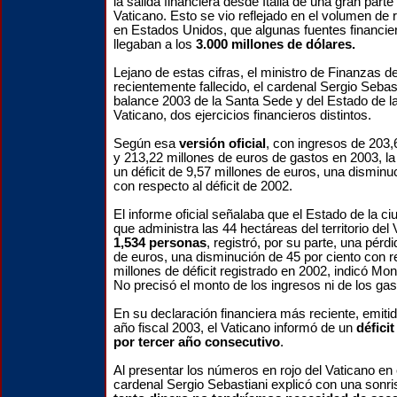
la salida financiera desde Italia de una gran parte
Vaticano. Esto se vio reflejado en el volumen de 
en Estados Unidos, que algunas fuentes financie
llegaban a los
3.000 millones de dólares.
Lejano de estas cifras, el ministro de Finanzas d
recientemente fallecido, el cardenal Sergio Sebast
balance 2003 de la Santa Sede y del Estado de la
Vaticano, dos ejercicios financieros distintos.
Según esa
versión oficial
, con ingresos de 203,
y 213,22 millones de euros de gastos en 2003, la
un déficit de 9,57 millones de euros, una disminu
con respecto al déficit de 2002.
El informe oficial señalaba que el Estado de la ci
que administra las 44 hectáreas del territorio del
1,534 personas
, registró, por su parte, una pérd
de euros, una disminución de 45 por ciento con r
millones de déficit registrado en 2002, indicó M
No precisó el monto de los ingresos ni de los gas
En su declaración financiera más reciente, emitida
año fiscal 2003, el Vaticano informó de un
défici
por tercer año consecutivo
.
Al presentar los números en rojo del Vaticano en 
cardenal Sergio Sebastiani explicó con una sonri