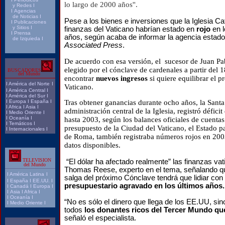
lo largo de 2000 años''.
y Redes
I
I
Agencias
de Noticias
I
Pese a los bienes e inversiones que la Iglesia Ca
I
Publicaciones
y Sitios
I
finanzas del Vaticano habrían estado en
rojo
en l
I
Prensa
años, según acaba de informar la agencia estad
de Izquieda
I
Associated Press
.
De acuerdo con esa versión, el sucesor de Juan Pab
elegido por el cónclave de cardenales a partir del 1
BUSCADORES
del Mundo
encontrar
nuevos ingresos
si quiere equilibrar el p
I
América del Norte
I
Vaticano.
I
América Central
I
I
América del Sur
I
I
Europa
I
España
I
Tras obtener ganancias durante ocho años, la Santa
I
Africa
I
Asia
I
administración central de la Iglesia, registró déficit
I
Medio Oriente
I
I
Oceanía
I
hasta 2003, según los balances oficiales de cuentas
I
Temáticos
I
presupuesto de la Ciudad del Vaticano, el Estado p
I
Internacionales
I
de Roma, también registraba números rojos en 2003
datos disponibles.
TELEVISION
“El dólar ha afectado realmente” las finanzas vati
del Mundo
Thomas Reese, experto en el tema, señalando q
I
América Latina
I
salga del próximo Cónclave tendrá que lidiar con
I
España
I
EE.UU.
I
presupuestario agravado en los últimos años.
I
Canadá
I
Europa
I
I
Asia
I
Africa
I
I
Oceanía
I
“No es sólo el dinero que llega de los EE.UU, sin
I
Medio Oriente
I
todos
los donantes ricos del Tercer Mundo qu
señaló el especialista.