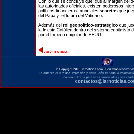
Con lo que se concluye que, que al margen del dé
las autoridades oficiales, existen poderosos int
políticos-financieros mundiales
secretos
que jue
del Papa y el futuro del Vaticano.
Además del
rol geopolítico-estratégico
que jueg
la Iglesia Católica dentro del sistema capitalista
por el Imperio unipolar de EEUU.
VOLVER A HOME
©
Copyright 2003 iarnoticias.com | Derechos reservados
Se autoriza el libre uso, impresión y distribución de toda la informac
no sea utilizada para fines comerciales y sea citada
contactos@iarnoticias.c