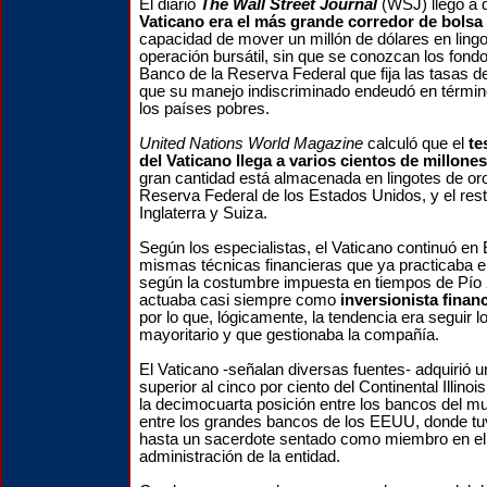
El diario
The Wall Street Journal
(WSJ) llegó a 
Vaticano era el más grande corredor de bols
capacidad de mover un millón de dólares en ling
operación bursátil, sin que se conozcan los fond
Banco de la Reserva Federal que fija las tasas de
que su manejo indiscriminado endeudó en términ
los países pobres.
United Nations World Magazine
calculó que el
te
del Vaticano llega a varios cientos de millone
gran cantidad está almacenada en lingotes de or
Reserva Federal de los Estados Unidos, y el res
Inglaterra y Suiza.
Según los especialistas, el Vaticano continuó e
mismas técnicas financieras que ya practicaba en
según la costumbre impuesta en tiempos de Pío XI
actuaba casi siempre como
inversionista finan
por lo que, lógicamente, la tendencia era seguir l
mayoritario y que gestionaba la compañía.
El Vaticano -señalan diversas fuentes- adquirió u
superior al cinco por ciento del Continental Illin
la decimocuarta posición entre los bancos del m
entre los grandes bancos de los EEUU, donde tu
hasta un sacerdote sentado como miembro en el
administración de la entidad.