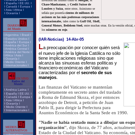
inversión del mundo como el
Morgan
, el
I
España
I
EE.UU.
I
Chase-Manhatann
, y
Credit Suisse de
I
Canadá
I
Europa
I
Londres y Suiza
, entre otros. Asimismo se
I
Asia
I
Africa
I
señala que poseería
cientos de millones de
I
Oceanía
I
acciones en las más poderosas corporaciones
internacionales
, tales como la
Gulf Oil
,
Shell
,
DIARIOS
General Motors
,
Betlehem Steel,
entre muchas otras. En la versión oficial,
del Mundo
los
números en rojo
.
I
Argentina
I
Brasil
I
I
Estados Unidos
I
(IAR-Noticias) 14-Abr-05
I
España
I
Europa
I
L
I
América del Sur
I
a preocupación por conocer quién será
I
América Central
I
I
América del Norte
I
el nuevo jefe de la Iglesia Católica no sólo
I
Africa
I
Asia
I
tiene implicaciones religiosas sino que
I
Oceanía
I
I
Medio Oriente
I
alcanza las sinuosas esferas políticas y
I
Internacionales
I
financiero-económicas del Vaticano
caracterizadas por el
secreto de sus
manejos
.
EN VIVO
Radios del
Mundo
Las finanzas del Vaticano se mantenían
I
América Latina
I
completamente en secreto antes del traslado
I
España
I
EE.UU.
I
a Roma de Edmund Skoza, el por entonces
I
Canadá
I
Europa
I
I
Asia
I
Africa
I
arzobispo de Detroit, a petición de Juan
I
Oceanía
I
I
Medio Oriente
I
Pablo II, para dirigir la Prefectura para
I
Internacionales
I
Asuntos Económicos de la Santa Sede en 1990.
"Nadie se había sentado nunca a dibujar un esq
organización''
, dijo Skoza, de 77 años, actualment
MEDIOS
ALTERNATIVOS
Estado de la Ciudad del Vaticano. Su economía, si
I
Periódicos