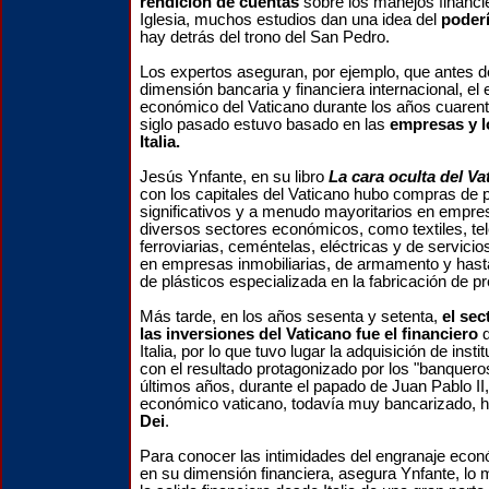
rendición de cuentas
sobre los manejos financi
Iglesia, muchos estudios dan una idea del
poder
hay detrás del trono del San Pedro.
Los expertos aseguran, por ejemplo, que antes de
dimensión bancaria y financiera internacional, el
económico del Vaticano durante los años cuarent
siglo pasado estuvo basado en las
empresas y 
Italia.
Jesús Ynfante, en su libro
La cara oculta del Va
con los capitales del Vaticano hubo compras de 
significativos y a menudo mayoritarios en empr
diversos sectores económicos, como textiles, tel
ferroviarias, ceméntelas, eléctricas y de servici
en empresas inmobiliarias, de armamento y has
de plásticos especializada en la fabricación de p
Más tarde, en los años sesenta y setenta,
el se
las inversiones del Vaticano fue el financiero
d
Italia, por lo que tuvo lugar la adquisición de inst
con el resultado protagonizado por los "banqueros
últimos años, durante el papado de Juan Pablo II,
económico vaticano, todavía muy bancarizado, 
Dei
.
Para conocer las intimidades del engranaje econ
en su dimensión financiera, asegura Ynfante, lo 