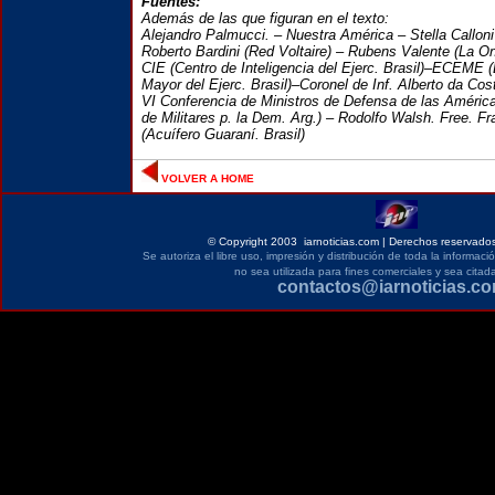
Fuentes:
Además de las que figuran en el texto:
Alejandro Palmucci. – Nuestra América – Stella Calloni
Roberto Bardini (Red Voltaire) – Rubens Valente (La On
CIE (Centro de Inteligencia del Ejerc. Brasil)–ECEME 
Mayor del Ejerc. Brasil)–Coronel de Inf. Alberto da Cost
VI Conferencia de Ministros de Defensa de las Améri
de Militares p. la Dem. Arg.) – Rodolfo Walsh. Free. F
(Acuífero Guaraní. Brasil)
VOLVER A HOME
©
Copyright 2003 iarnoticias.com | Derechos reservados
Se autoriza el libre uso, impresión y distribución de toda la informac
no sea utilizada para fines comerciales y sea citada
contactos@iarnoticias.c