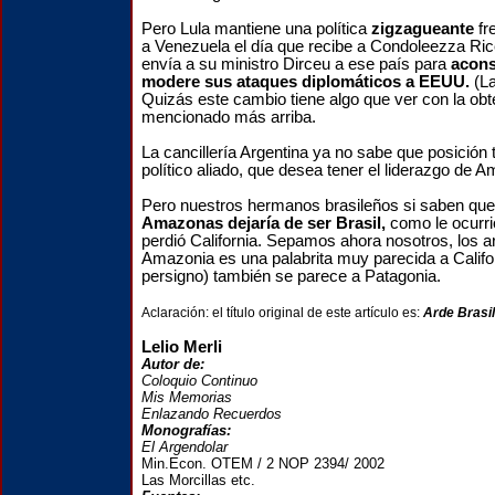
Pero Lula mantiene una política
zigzagueante
fr
a Venezuela el día que recibe a Condoleezza Rice
envía a su ministro Dirceu a ese país para
acons
modere sus ataques
diplomáticos a EEUU.
(La
Quizás este cambio tiene algo que ver con la obte
mencionado más arriba.
La cancillería Argentina ya no sabe que posición
político aliado, que desea tener el liderazgo de A
Pero nuestros hermanos brasileños si saben que
Amazonas dejaría de ser Brasil,
como le ocurri
perdió California. Sepamos ahora nosotros, los a
Amazonia es una palabrita muy parecida a Califo
persigno) también se parece a Patagonia.
Aclaración: el título original de este artículo es:
Arde Brasil
Lelio Merli
Autor de:
Coloquio Continuo
Mis Memorias
Enlazando Recuerdos
Monografías:
El Argendolar
Min.Econ. OTEM / 2 NOP 2394/ 2002
Las Morcillas etc.