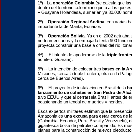
1º) - La
operación Colombia
(se calcula que las
dentro del territorio colombiano junto a las que e
– Guayana Holandesa, sumarían ya 80.000 homb
2º) –
Operación Regional Andina
, con varias b
importante la de Manta, Ecuador.
3º) –
Operación Bolivia
. Ya en el 2002 actuaba 
norteamericanos y la embajada tenía 900 funcio
proyecta construir una base a orillas del río Iton
4ª) -- El intento de apoderarse de la
triple front
acuífero Guaraní).
5º) -- La intención de colocar tres
bases en la Ar
Misiones, cerca la triple frontera, otra en la Pat
cerca de Buenos Aires).
6º) -- El proyecto de instalación en Brasil de la
ba
lanzamiento de cohetes en San Pedro de Alcá
tuvo EEUU y que al cerrársela Brasil, antes de en
ocasionando un tendal de muertos y heridos.
Esos expertos militares estiman que la presencia 
Amazonia es
una excusa para estar cerca de l
(Colombia, Ecuador, Perú, Brasil y Venezuela), d
gigantesca bolsa de petróleo compartida. Es más
planes para la construcción de nuevos oleoducto