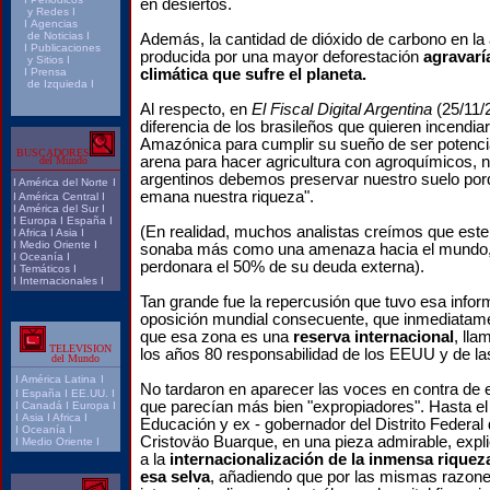
en desiertos.
y Redes
I
I
Agencias
de Noticias
I
Además, la cantidad de dióxido de carbono en la
I
Publicaciones
producida por una mayor deforestación
agravaría
y Sitios
I
I
Prensa
climática que sufre el planeta.
de Izquieda
I
Al respecto, en
El Fiscal Digital Argentina
(25/11/
diferencia de los brasileños que quieren incendiar
Amazónica para cumplir su sueño de ser potencia
BUSCADORES
arena para hacer agricultura con agroquímicos, n
del Mundo
argentinos debemos preservar nuestro suelo por
I
América del Norte
I
emana nuestra riqueza".
I
América Central
I
I
América del Sur
I
I
Europa
I
España
I
(En realidad, muchos analistas creímos que este
I
Africa
I
Asia
I
I
Medio Oriente
I
sonaba más como una amenaza hacia el mundo, 
I
Oceanía
I
perdonara el 50% de su deuda externa).
I
Temáticos
I
I
Internacionales
I
Tan grande fue la repercusión que tuvo esa infor
oposición mundial consecuente, que inmediatame
que esa zona es una
reserva internacional
, ll
TELEVISION
los años 80 responsabilidad de los EEUU y de l
del Mundo
I
América Latina
I
No tardaron en aparecer las voces en contra de 
I
España
I
EE.UU.
I
que parecían más bien "expropiadores". Hasta el
I
Canadá
I
Europa
I
I
Asia
I
Africa
I
Educación y ex - gobernador del Distrito Federal
I
Oceanía
I
Cristoväo Buarque, en una pieza admirable, expl
I
Medio Oriente
I
a la
internacionalización de la inmensa riquez
esa selva
, añadiendo que por las mismas razone