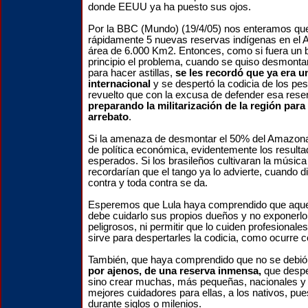
donde EEUU ya ha puesto sus ojos.
Por la BBC (Mundo) (19/4/05) nos enteramos que
rápidamente 5 nuevas reservas indígenas en el
área de 6.000 Km2. Entonces, como si fuera un 
principio el problema, cuando se quiso desmontar
para hacer astillas,
se les recordó que ya era u
internacional
y se despertó la codicia de los pe
revuelto que con la excusa de defender esa rese
preparando la militarización de la región para
arrebato
.
Si la amenaza de desmontar el 50% del Amazona
de política económica, evidentemente los resulta
esperados. Si los brasileños cultivaran la música
recordarían que el tango ya lo advierte, cuando di
contra y toda contra se da.
Esperemos que Lula haya comprendido que aque
debe cuidarlo sus propios dueños y no exponerlo
peligrosos, ni permitir que lo cuiden profesionale
sirve para despertarles la codicia, como ocurre 
También, que haya comprendido que no se debió 
por ajenos, de una reserva inmensa,
que desper
sino crear muchas, más pequeñas, nacionales y
mejores cuidadores para ellas, a los nativos, pue
durante siglos o milenios.