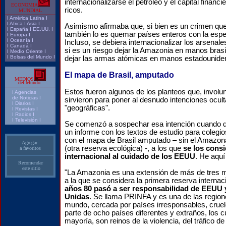
internacionalizarse el petróleo y el capital financi
ECONOMIA
ricos.
MUNDIAL
I
América Latina
I
I
Africa
I
Asia
I
Asimismo afirmaba que, si bien es un crimen qu
I
España
I
EE.UU.
I
también lo es quemar países enteros con la espec
I
Europa
I
I
Oceanía
I
Incluso, se debiera internacionalizar los arsenal
I
Canadá
I
si es un riesgo dejar la Amazonia en manos brasi
I
Medio Oriente
I
I
Bolsas del Mundo
I
dejar las armas atómicas en manos estadounide
El mapa de Brasil, amputado
MEDIOS
del Mundo
Estos fueron algunos de los planteos que, involu
I
Agencias
de Noticias I
sirvieron para poner al desnudo intenciones ocul
I Diarios I
"geográficas".
I
Revistas
I
I
Radios
I
I
Televisión
I
Se comenzó a sospechar esa intención cuando d
un informe con los textos de estudio para coleg
con el mapa de Brasil amputado – sin el Amazona
Agregar
(otra reserva ecológica) -, a los que
se los cons
a favoritos
internacional al cuidado de los EEUU
. He aquí 
Recomendar
este sitio
"La Amazonia es una extensión de más de tres mi
a la que se considera la primera reserva interna
años 80 pasó a ser responsabilidad de EEUU 
Unidas
. Se llama PRINFA y es una de las regio
mundo, cercada por países irresponsables, cruele
parte de ocho países diferentes y extraños, los c
mayoría, son reinos de la violencia, del tráfico de