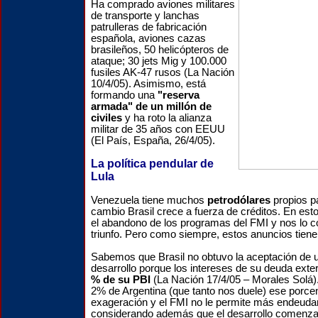
Ha comprado aviones militares
de transporte y lanchas
patrulleras de fabricación
española, aviones cazas
brasileños, 50 helicópteros de
ataque; 30 jets Mig y 100.000
fusiles AK-47 rusos (La Nación
10/4/05). Asimismo, está
formando una
"reserva
armada" de un millón de
civiles
y ha roto la alianza
militar de 35 años con EEUU
(El País, España, 26/4/05).
La política pendular de
Lula
Venezuela tiene muchos
petrodólares
propios p
cambio Brasil crece a fuerza de créditos. En est
el abandono de los programas del FMI y nos lo 
triunfo. Pero como siempre, estos anuncios tiene
Sabemos que Brasil no obtuvo la aceptación de 
desarrollo porque los intereses de su deuda ext
% de su PBI
(La Nación 17/4/05 – Morales Solá
2% de Argentina (que tanto nos duele) ese porce
exageración y el FMI no le permite más endeuda
considerando además que el desarrollo comenza