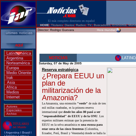
El más completo directorio en español
HOME
|
Titulares
|
Diarios
|
Radios
|
TV.
|
Buscadores
|
Economía
|
Mun
Director:
Rodrigo Guevara
Hora mundial
Latinoamérica
NOTICIAS
LATIN
Argentina
Norteamérica
Saturday, 07 de May de 2005
Europa
Reserva estratégica
Medio Oriente
¿Prepara EEUU un
Irak
plan de
Asia
Africa
militarización de la
Medios
Amazonia?
Internet
La Amazonia, una extensión
"verde"
de más de tres
Autores
mil millas cuadradas, es la primera reserva
Especiales
internacional que
desde los años 80 pasó a ser
Archivo
"responsabilidad" de EEUU y de la ONU
. Los
expertos militares estiman que la presencia de
TITULARES
EEUU en la selva amazónica es
una excusa para
del Mundo
estar cerca de las cinco fronteras
(Colombia,
I
Argentina
I
Brasi
l I
Ecuador, Perú, Brasil y Venezuela) donde se halla la
I
América Latina
I