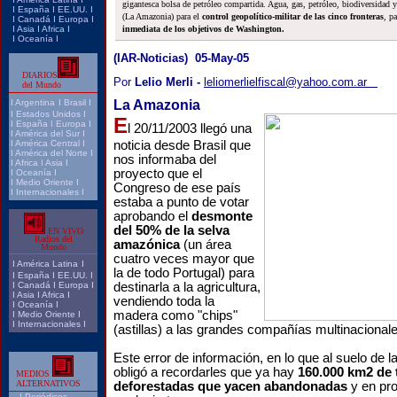
gigantesca bolsa de petróleo compartida. Agua, gas, petróleo, biodiversidad y
I
España
I
EE.UU.
I
(La Amazonia) para el
control geopolítico-militar de las cinco fronteras
, pa
I
Canadá
I
Europa
I
I
Asia
I
Africa
I
inmediata de los objetivos de Washington.
I
Oceanía
I
(IAR-Noticias) 05-May-05
DIARIOS
Por
Lelio Merli -
leliomerlielfiscal@yahoo.com.ar
del Mundo
I
Argentina
I
Brasil
I
La Amazonia
I
Estados Unidos
I
E
I
España
I
Europa
I
l 20/11/2003 llegó una
I
América del Sur
I
I
América Central
I
noticia desde Brasil que
I
América del Norte
I
nos informaba del
I
Africa
I
Asia
I
proyecto que el
I
Oceanía
I
I
Medio Oriente
I
Congreso de ese país
I
Internacionales
I
estaba a punto de votar
aprobando el
desmonte
del 50% de la selva
EN VIVO
Radios del
amazónica
(un área
Mundo
cuatro veces mayor que
I
América Latina
I
la de todo Portugal) para
I
España
I
EE.UU.
I
I
Canadá
I
Europa
I
destinarla a la agricultura,
I
Asia
I
Africa
I
vendiendo toda la
I
Oceanía
I
madera como "chips"
I
Medio Oriente
I
I
Internacionales
I
(astillas) a las grandes compañías multinacionale
Este error de información, en lo que al suelo de l
obligó a recordarles que ya hay
160.000 km2 de 
MEDIOS
ALTERNATIVOS
deforestadas que yacen abandonadas
y en pro
I
Periódicos