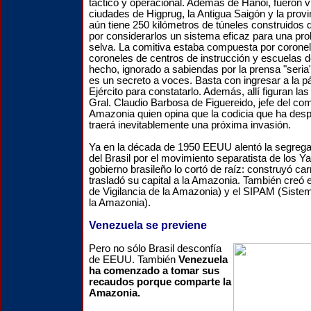
táctico y operacional. Además de Hanoi, fueron v
ciudades de Higprug, la Antigua Saigón y la prov
aún tiene 250 kilómetros de túneles construidos d
por considerarlos un sistema eficaz para una pro
selva. La comitiva estaba compuesta por coronel
coroneles de centros de instrucción y escuelas de
hecho, ignorado a sabiendas por la prensa "seria
es un secreto a voces. Basta con ingresar a la 
Ejército para constatarlo. Además, allí figuran la
Gral. Claudio Barbosa de Figuereido, jefe del com
Amazonia quien opina que la codicia que ha desp
traerá inevitablemente una próxima invasión.
Ya en la década de 1950 EEUU alentó la segrega
del Brasil por el movimiento separatista de los Y
gobierno brasileño lo cortó de raíz: construyó car
trasladó su capital a la Amazonia. También creó
de Vigilancia de la Amazonia) y el SIPAM (Siste
la Amazonia).
Venezuela se previene
Pero no sólo Brasil desconfía
de EEUU. También
Venezuela
ha comenzado a tomar sus
recaudos porque comparte la
Amazonia.