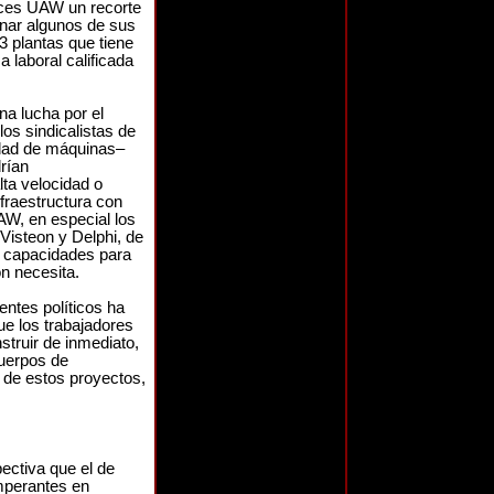
rices UAW un recorte
minar algunos de sus
3 plantas que tiene
a laboral calificada
a lucha por el
los sindicalistas de
idad de máquinas–
rían
lta velocidad o
raestructura con
AW, en especial los
isteon y Delphi, de
s capacidades para
ón necesita.
entes políticos ha
e los trabajadores
struir de inmediato,
Cuerpos de
 de estos proyectos,
ectiva que el de
imperantes en