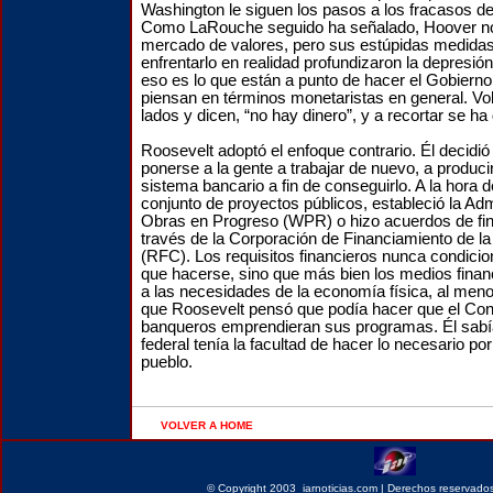
Washington le siguen los pasos a los fracasos d
Como LaRouche seguido ha señalado, Hoover no 
mercado de valores, pero sus estúpidas medida
enfrentarlo en realidad profundizaron la depresió
eso es lo que están a punto de hacer el Gobiern
piensan en términos monetaristas en general. Vo
lados y dicen, “no hay dinero”, y a recortar se ha
Roosevelt adoptó el enfoque contrario. Él decidió
ponerse a la gente a trabajar de nuevo, a producir
sistema bancario a fin de conseguirlo. A la hora d
conjunto de proyectos públicos, estableció la Adm
Obras en Progreso (WPR) o hizo acuerdos de fi
través de la Corporación de Financiamiento de l
(RFC). Los requisitos financieros nunca condicio
que hacerse, sino que más bien los medios finan
a las necesidades de la economía física, al men
que Roosevelt pensó que podía hacer que el Con
banqueros emprendieran sus programas. Él sabía
federal tenía la facultad de hacer lo necesario por
pueblo.
VOLVER A HOME
©
Copyright 2003 iarnoticias.com | Derechos reservados