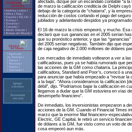
afectado, dizque por un escándalo contable “a la 
ECONOMIA
de marzo la calificación crediticia de Delphi cayó
MUNDIAL
debajo de la categoría de “chatarra”, y la empres
I
América Latina
I
I
Africa
I
Asia
I
reducción de costos cortando el pago del seguro 
I
España
I
EE.UU.
I
jubilados y adelantando despidos ya programado
I
Europa
I
I
Oceanía
I
I
Canadá
I
El 16 de marzo la crisis empeoró, y mucho. Es
I
Medio Oriente
I
I
Bolsas del Mundo
I
declaró que sus ganancias en el 2005 serían h
que su pronóstico anterior, y que las “ganancias” 
del 2005 serían negativas. También dijo que esper
MEDIOS
de caja negativo de 2.000 millones de dólares par
del Mundo
I
Agencias
de Noticias I
Los mercados de inmediato voltearon a ver a las
I Diarios I
calificadoras, pues ya se había rumorado que p
I
Revistas
I
I
Radios
I
las acciones de la GM como chatarra. La princip
I
Televisión
I
calificadora, Standard and Poor’s, convocó a un
para anunciar que había empezado a “revisar la c
a la baja”. “Ahora consideramos la calificación 
Agregar
débil”, dijo. “Podríamos bajar la calificación en 
a favoritos
llegamos a dudar que la GM estuviera en vías de
Recomendar
desempeño financiero”.
este sitio
De inmediato, los inversionistas empezaron a de
acciones de la GM. Cuando el Financial Times in
marzo que la enorme filial financiero–especulativ
Electric, GE Capital, le retiró un servicio financie
de dólares a la GM, fue visto como un voto de de
cosa empeoró aun más.