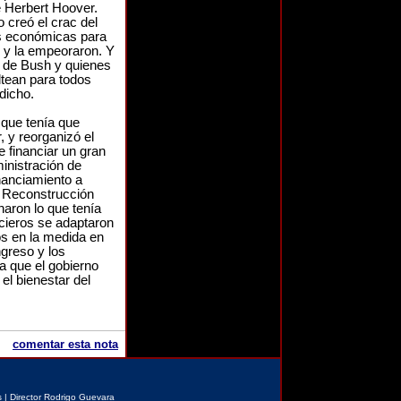
e Herbert Hoover.
creó el crac del
s económicas para
n y la empeoraron. Y
o de Bush y quienes
ltean para todos
 dicho.
 que tenía que
, y reorganizó el
e financiar un gran
inistración de
nanciamiento a
a Reconstrucción
naron lo que tenía
cieros se adaptaron
os en la medida en
greso y los
 que el gobierno
 el bienestar del
comentar esta nota
 | Director
Rodrigo Guevara