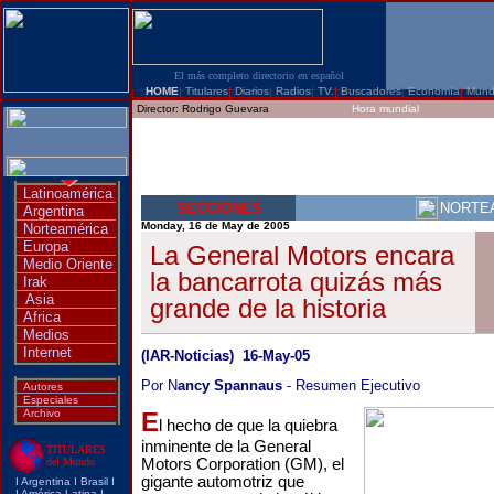
El más completo directorio en español
HOME
|
Titulares
|
Diarios
|
Radios
|
TV.
|
Buscadores
|
Economía
|
Mun
Director:
Rodrigo Guevara
Hora mundial
Latinoamérica
SECCIONES
NORTE
Argentina
Monday, 16 de May de 2005
Norteamérica
Europa
La General Motors encara
Medio Oriente
la bancarrota quizás más
Irak
Asia
grande de la historia
Africa
Medios
Internet
(IAR-Noticias) 16-May-05
Por N
ancy Spannaus
- Resumen Ejecutivo
Autores
Especiales
Archivo
E
l hecho de que la quiebra
inminente de la General
TITULARES
del Mundo
Motors Corporation (GM), el
gigante automotriz que
I
Argentina
I
Brasi
l I
I
América Latina
I