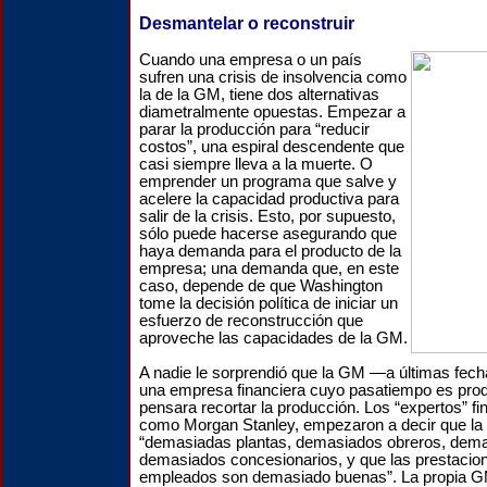
Desmantelar o reconstruir
Cuando una empresa o un país
sufren una crisis de insolvencia como
la de la GM, tiene dos alternativas
diametralmente opuestas. Empezar a
parar la producción para “reducir
costos”, una espiral descendente que
casi siempre lleva a la muerte. O
emprender un programa que salve y
acelere la capacidad productiva para
salir de la crisis. Esto, por supuesto,
sólo puede hacerse asegurando que
haya demanda para el producto de la
empresa; una demanda que, en este
caso, depende de que Washington
tome la decisión política de iniciar un
esfuerzo de reconstrucción que
aproveche las capacidades de la GM.
A nadie le sorprendió que la GM —a últimas fec
una empresa financiera cuyo pasatiempo es pro
pensara recortar la producción. Los “expertos” fi
como Morgan Stanley, empezaron a decir que la
“demasiadas plantas, demasiados obreros, dem
demasiados concesionarios, y que las prestacio
empleados son demasiado buenas”. La propia G