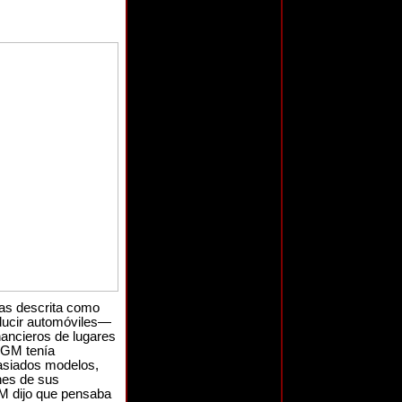
has descrita como
ducir automóviles—
nancieros de lugares
 GM tenía
asiados modelos,
nes de sus
M dijo que pensaba