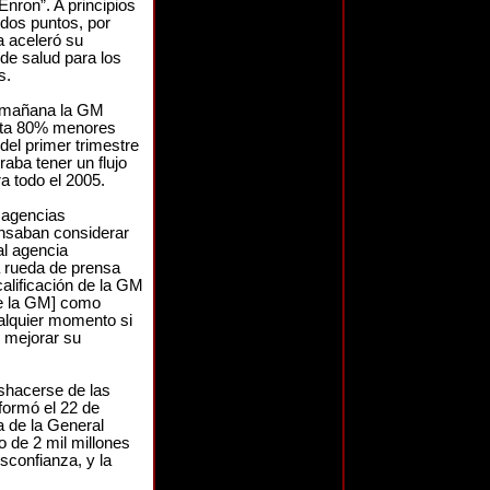
Enron”. A principios
 dos puntos, por
a aceleró su
de salud para los
s.
a mañana la GM
asta 80% menores
del primer trimestre
aba tener un flujo
a todo el 2005.
 agencias
ensaban considerar
al agencia
a rueda de prensa
alificación de la GM
[de la GM] como
cualquier momento si
 mejorar su
shacerse de las
formó el 22 de
a de la General
ro de 2 mil millones
sconfianza, y la