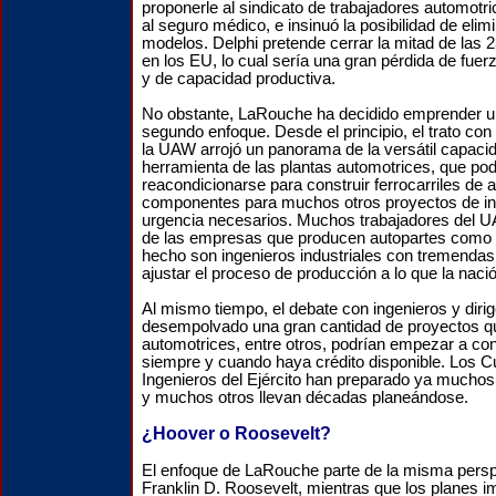
proponerle al sindicato de trabajadores automot
al seguro médico, e insinuó la posibilidad de eli
modelos. Delphi pretende cerrar la mitad de las 2
en los EU, lo cual sería una gran pérdida de fuerz
y de capacidad productiva.
No obstante, LaRouche ha decidido emprender un
segundo enfoque. Desde el principio, el trato con 
la UAW arrojó un panorama de la versátil capac
herramienta de las plantas automotrices, que pod
reacondicionarse para construir ferrocarriles de a
componentes para muchos otros proyectos de inf
urgencia necesarios. Muchos trabajadores del U
de las empresas que producen autopartes como V
hecho son ingenieros industriales con tremenda
ajustar el proceso de producción a lo que la naci
Al mismo tiempo, el debate con ingenieros y dirig
desempolvado una gran cantidad de proyectos qu
automotrices, entre otros, podrían empezar a con
siempre y cuando haya crédito disponible. Los 
Ingenieros del Ejército han preparado ya muchos
y muchos otros llevan décadas planeándose.
¿Hoover o Roosevelt?
El enfoque de LaRouche parte de la misma persp
Franklin D. Roosevelt, mientras que los planes 