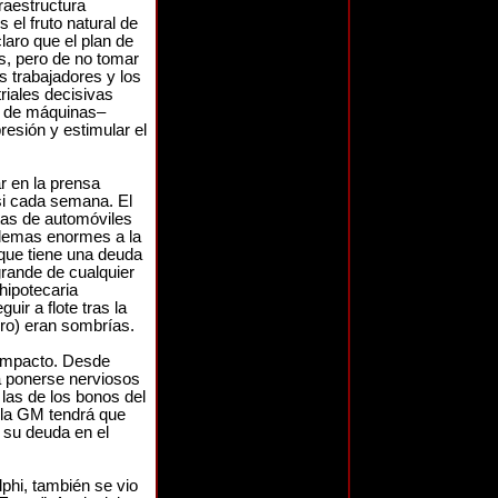
raestructura
 el fruto natural de
laro que el plan de
s, pero de no tomar
s trabajadores y los
riales decisivas
l de máquinas–
resión y estimular el
r en la prensa
si cada semana. El
ntas de automóviles
oblemas enormes a la
que tiene una deuda
grande de cualquier
hipotecaria
ir a flote tras la
ro) eran sombrías.
 impacto. Desde
a ponerse nerviosos
las de los bonos del
 la GM tendrá que
e su deuda en el
lphi, también se vio