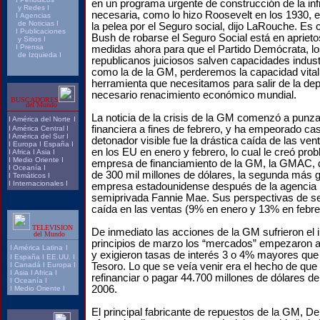
en un programa urgente de construcción de la inf
y Redes
I
necesaria, como lo hizo Roosevelt en los 1930, es
I
Agencias
de Noticias
I
la pelea por el Seguro social, dijo LaRouche. Es c
I
Publicaciones
Bush de robarse el Seguro Social está en aprieto
y Sitios
I
I
Prensa
medidas ahora para que el Partido Demócrata, lo
de Izquieda
I
republicanos juiciosos salven capacidades indust
como la de la GM, perderemos la capacidad vita
herramienta que necesitamos para salir de la dep
necesario renacimiento económico mundial.
BUSCADORES
del Mundo
La noticia de la crisis de la GM comenzó a punza
I
América del Norte
I
financiera a fines de febrero, y ha empeorado ca
I
América Central
I
I
América del Sur
I
detonador visible fue la drástica caída de las ve
I
Europa
I
España
I
en los EU en enero y febrero, lo cual le creó pr
I
Africa
I
Asia
I
I
Medio Oriente
I
empresa de financiamiento de la GM, la GMAC, 
I
Oceanía
I
de 300 mil millones de dólares, la segunda más 
I
Temáticos
I
I
Internacionales
I
empresa estadounidense después de la agencia 
semiprivada Fannie Mae. Sus perspectivas de segu
caída en las ventas (9% en enero y 13% en febre
TELEVISION
De inmediato las acciones de la GM sufrieron el
del Mundo
principios de marzo los “mercados” empezaron 
I
América Latina
I
y exigieron tasas de interés 3 o 4% mayores que 
I
España
I
EE.UU.
I
I
Canadá
I
Europa
I
Tesoro. Lo que se veía venir era el hecho de que
I
Asia
I
Africa
I
refinanciar o pagar 44.700 millones de dólares d
I
Oceanía
I
2006.
I
Medio Oriente
I
El principal fabricante de repuestos de la GM, De