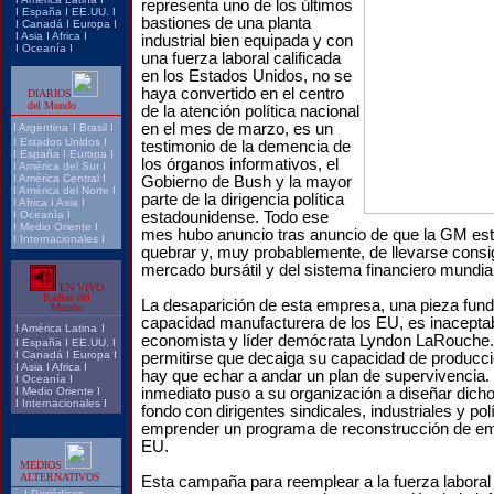
representa uno de los últimos
I
España
I
EE.UU.
I
bastiones de una planta
I
Canadá
I
Europa
I
I
Asia
I
Africa
I
industrial bien equipada y con
I
Oceanía
I
una fuerza laboral calificada
en los Estados Unidos, no se
haya convertido en el centro
DIARIOS
del Mundo
de la atención política nacional
en el mes de marzo, es un
I
Argentina
I
Brasil
I
I
Estados Unidos
I
testimonio de la demencia de
I
España
I
Europa
I
los órganos informativos, el
I
América del Sur
I
I
América Central
I
Gobierno de Bush y la mayor
I
América del Norte
I
parte de la dirigencia política
I
Africa
I
Asia
I
I
Oceanía
I
estadounidense. Todo ese
I
Medio Oriente
I
mes hubo anuncio tras anuncio de que la GM est
I
Internacionales
I
quebrar y, muy probablemente, de llevarse consi
mercado bursátil y del sistema financiero mundial
EN VIVO
Radios del
La desaparición de esta empresa, una pieza fund
Mundo
capacidad manufacturera de los EU, es inaceptabl
I
América Latina
I
economista y líder demócrata Lyndon LaRouche
I
España
I
EE.UU.
I
I
Canadá
I
Europa
I
permitirse que decaiga su capacidad de producció
I
Asia
I
Africa
I
hay que echar a andar un plan de supervivencia
I
Oceanía
I
I
Medio Oriente
I
inmediato puso a su organización a diseñar dicho
I
Internacionales
I
fondo con dirigentes sindicales, industriales y po
emprender un programa de reconstrucción de em
EU.
MEDIOS
ALTERNATIVOS
Esta campaña para reemplear a la fuerza laboral 
I
Periódicos