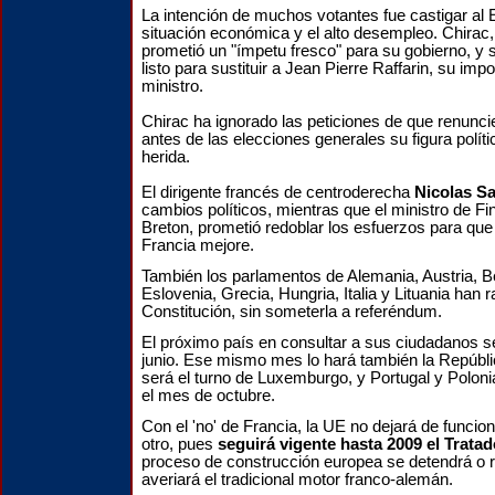
La intención de muchos votantes fue castigar al E
situación económica y el alto desempleo. Chirac,
prometió un "ímpetu fresco" para su gobierno, y 
listo para sustituir a Jean Pierre Raffarin, su imp
ministro.
Chirac ha ignorado las peticiones de que renunci
antes de las elecciones generales su figura polít
herida.
El dirigente francés de centroderecha
Nicolas S
cambios políticos, mientras que el ministro de Fi
Breton, prometió redoblar los esfuerzos para qu
Francia mejore.
También los parlamentos de Alemania, Austria, Bé
Eslovenia, Grecia, Hungria, Italia y Lituania han ra
Constitución, sin someterla a referéndum.
El próximo país en consultar a sus ciudadanos 
junio. Ese mismo mes lo hará también la Repúblic
será el turno de Luxemburgo, y Portugal y Poloni
el mes de octubre.
Con el 'no' de Francia, la UE no dejará de funcio
otro, pues
seguirá vigente hasta 2009 el Trata
proceso de construcción europea se detendrá o r
averiará el tradicional motor franco-alemán.