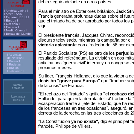
debía seguir adelante en otros países.
ECONOMIA
MUNDIAL
I
América Latina
I
Para el ministro de Exteriores británico,
Jack St
I
Africa
I
Asia
I
Francia generaba profundas dudas sobre el futuro
I
España
I
EE.UU.
I
que el tratado ha de ser aprobado por todos los p
I
Europa
I
I
Oceanía
I
vigor.
I
Canadá
I
I
Medio Oriente
I
I
Bolsas del Mundo
I
El presidente francés, Jacques Chirac, reconoció
discurso televisado, mientras la campaña por el 
victoria aplastante
con alrededor del 56 por cien
MEDIOS
del Mundo
El Partido Socialista (PS) es otro de los
perjudi
I
Agencias
resultado del referéndum. La división en dos mita
de Noticias I
I Diarios I
anticipa una 'guerra civil' interna y un congreso e
I
Revistas
I
próximos meses.
I
Radios
I
I
Televisión
I
Su líder, François Hollande, dijo que la victoria de
decisión "grave para Europa"
que "traduce sobr
Agregar
de la crisis" de Francia.
a favoritos
"El rechazo del Tratado" significa
"el rechazo de
Recomendar
Hollande, para quien la derrota del 'sí' traduce la 
este sitio
exasperación frente al jefe del Estado, que ha r
de los franceses en tres ocasiones", aseguró, en 
derrota de la derecha en las tres elecciones de 2
"La Constitución
ya no existe",
dijo el principal 
francés, Philippe de Villiers.