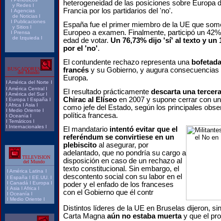
heterogeneidad de las posiciones sobre Europa 
y Redes
I
Francia por los partidarios del 'no'.
I
Agencias
de Noticias
I
I
Publicaciones
España fue el primer miembro de la UE que some
y Sitios
I
Europeo a examen. Finalmente, participó un 42% 
I
Prensa
de Izquieda
I
edad de votar.
Un 76,73% dijo 'sí' al texto y u
por el 'no'
.
El contundente rechazo representa una
bofetada
BUSCADORES
francés
y su Gobierno, y augura consecuencias
del Mundo
Europa.
I
América del Norte
I
I
América Central
I
El resultado prácticamente
descarta una tercer
I
América del Sur
I
Chirac al Elíseo
en 2007 y supone cerrar con un
I
Europa
I
España
I
I
Africa
I
Asia
I
como jefe del Estado, según los principales obse
I
Medio Oriente
I
política francesa.
I
Oceanía
I
I
Temáticos
I
I
Internacionales
I
El mandatario
intentó evitar que el
referéndum se convirtiese en un
plebiscito
al asegurar, por
adelantado, que no pondría su cargo a
TELEVISION
disposición en caso de un rechazo al
del Mundo
texto constitucional. Sin embargo, el
I
América Latina
I
descontento social con su labor en el
I
España
I
EE.UU.
I
I
Canadá
I
Europa
I
poder y el enfado de los franceses
I
Asia
I
Africa
I
con el Gobierno que él contr
I
Oceanía
I
I
Medio Oriente
I
Distintos líderes de la UE en Bruselas dijeron, s
Carta Magna
aún no estaba muerta
y que el pro