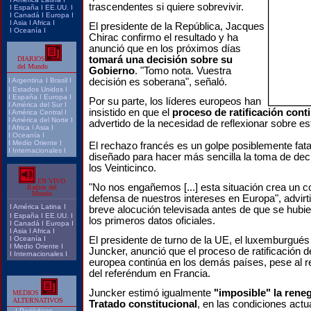
trascendentes si quiere sobrevivir.
I
España
I
EE.UU.
I
I
Canadá
I
Europa
I
I
Asia
I
Africa
I
El presidente de la República, Jacques
I
Oceanía
I
Chirac confirmo el resultado y ha
anunció que en los próximos días
tomará una decisión sobre su
DIARIOS
del Mundo
Gobierno
. "Tomo nota. Vuestra
I
Argentina
I
Brasil
I
decisión es soberana", señaló.
I
Estados Unidos
I
I
España
I
Europa
I
Por su parte, los líderes europeos han
I
América del Sur
I
insistido en que el
proceso de ratificación cont
I
América Central
I
I
América del Norte
I
advertido de la necesidad de reflexionar sobre es
I
Africa
I
Asia
I
I
Oceanía
I
I
Medio Oriente
I
El rechazo francés es un golpe posiblemente fatal
I
Internacionales
I
diseñado para hacer más sencilla la toma de dec
los Veinticinco.
EN VIVO
"No nos engañemos [...] esta situación crea un con
Radios del
Mundo
defensa de nuestros intereses en Europa", advirt
I
América Latina
I
breve alocución televisada antes de que se hubi
I
España
I
EE.UU.
I
los primeros datos oficiales.
I
Canadá
I
Europa
I
I
Asia
I
Africa
I
I
Oceanía
I
El presidente de turno de la UE, el luxemburgué
I
Medio Oriente
I
Juncker, anunció que el proceso de ratificación d
I
Internacionales
I
europea continúa en los demás países, pese al r
del referéndum en Francia.
Juncker estimó igualmente
"imposible" la rene
MEDIOS
ALTERNATIVOS
Tratado constitucional
, en las condiciones actu
I
Periódicos