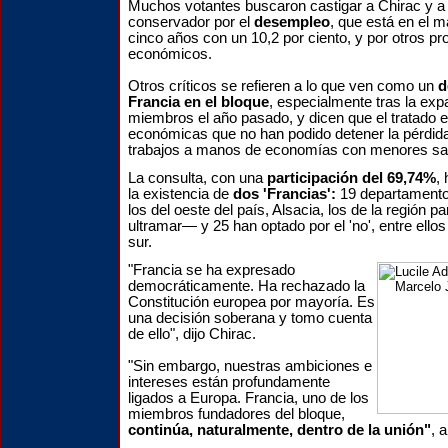
Muchos votantes buscaron castigar a Chirac y a
conservador por el
desempleo
, que está en el 
cinco años con un 10,2 por ciento, y por otros p
económicos.
Otros críticos se refieren a lo que ven como un
d
Francia en el bloque
, especialmente tras la exp
miembros el año pasado, y dicen que el tratado e
económicas que no han podido detener la pérdid
trabajos a manos de economías con menores sal
La consulta, con una
participación del 69,74%
,
la existencia de
dos 'Francias':
19 departamento
los del oeste del país, Alsacia, los de la región pa
ultramar— y 25 han optado por el 'no', entre ellos 
sur.
"Francia se ha expresado
democráticamente. Ha rechazado la
Constitución europea por mayoría. Es
una decisión soberana y tomo cuenta
de ello", dijo Chirac.
"Sin embargo, nuestras ambiciones e
intereses están profundamente
ligados a Europa. Francia, uno de los
miembros fundadores del bloque,
continúa, naturalmente, dentro de la unión"
, 