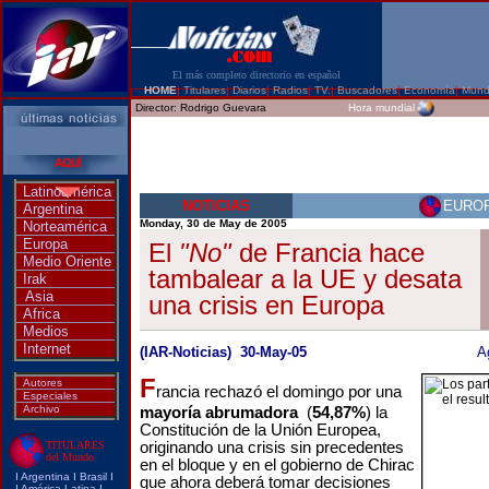
El más completo directorio en español
HOME
|
Titulares
|
Diarios
|
Radios
|
TV.
|
Buscadores
|
Economía
|
Mun
Director:
Rodrigo Guevara
Hora mundial
Latinoamérica
NOTICIAS
EURO
Argentina
Monday, 30 de May de 2005
Norteamérica
Europa
El
"No"
de Francia hace
Medio Oriente
tambalear a la UE y desata
Irak
Asia
una crisis en Europa
Africa
Medios
Internet
(IAR-Noticias) 30-May-05
A
F
Autores
rancia rechazó el domingo por una
Especiales
Archivo
mayoría abrumadora
(
54,87%
)
la
Constitución de la Unión Europea,
TITULARES
originando una crisis sin precedentes
del Mundo
en el bloque y en el gobierno de Chirac
I
Argentina
I
Brasi
l I
que ahora deberá tomar decisiones
I
América Latina
I