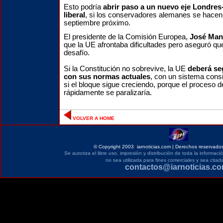
Esto podría
abrir paso a un nuevo eje Londres-B
liberal
, si los conservadores alemanes se hacen
septiembre próximo.
El presidente de la Comisión Europea,
José Man
que la UE afrontaba dificultades pero aseguró qu
desafío.
Si la Constitución no sobrevive, la UE
deberá se
con sus normas actuales
, con un sistema cons
si el bloque sigue creciendo, porque el proceso d
rápidamente se paralizaría.
VOLVER A HOME
©
Copyright 2003 iarnoticias.com | Derechos reservados
Se autoriza el libre uso, impresión y distribución de toda la informac
no sea utilizada para fines comerciales y sea citada
contactos@iarnoticias.c