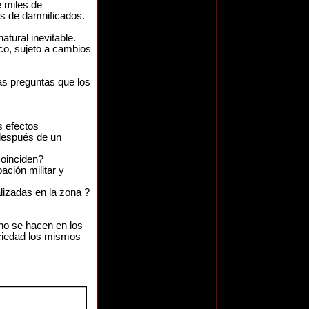
 miles de
es de damnificados.
natural inevitable.
ico, sujeto a cambios
las preguntas que los
s efectos
después de un
coinciden?
ción militar y
lizadas en la zona ?
no se hacen en los
ciedad los mismos