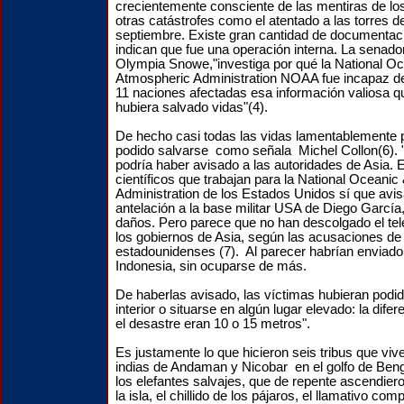
crecientemente consciente de las mentiras de l
otras catástrofes como el atentado a las torres d
septiembre. Existe gran cantidad de documentaci
indican que fue una operación interna. La senado
Olympia Snowe,"investiga por qué la National O
Atmospheric Administration NOAA fue incapaz de
11 naciones afectadas esa información valiosa q
hubiera salvado vidas"(4).
De hecho casi todas las vidas lamentablemente 
podido salvarse como señala Michel Collon(6). 
podría haber avisado a las autoridades de Asia. E
científicos que trabajan para la National Oceani
Administration de los Estados Unidos sí que avi
antelación a la base militar USA de Diego García,
daños. Pero parece que no han descolgado el tel
los gobiernos de Asia, según las acusaciones de
estadounidenses (7). Al parecer habrían enviado 
Indonesia, sin ocuparse de más.
De haberlas avisado, las víctimas hubieran podido
interior o situarse en algún lugar elevado: la difer
el desastre eran 10 o 15 metros".
Es justamente lo que hicieron seis tribus que vive
indias de Andaman y Nicobar en el golfo de Beng
los elefantes salvajes, que de repente ascendieron
la isla, el chillido de los pájaros, el llamativo co