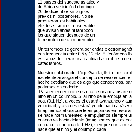
11 países del sudeste asiático y
de África se inició el domingo
26 de diciembre sin signos
previos ni posteriores. No se
produjeron los habituales
efectos sísmicos observables
que avisan antes ni tampoco
los que siguen después de un
terremoto o de un maremoto.
Un terremoto se genera por ondas electromagnét
con frecuencia entre 0.5 y 12 Hz. El fenómeno fí
es capaz de liberar una cantidad asombrosa de e
cataclismos.
Nuestro colaborador Iñigo García, físico nos exp
excelente analogía el concepto de resonancia re
hecho cotidiano que es algo que conocemos, par
podamos entenderlo:
"Para entender lo que es una resonancia usarem
niño en un columpio. Si al niño se le empuja en l
seg, (0.1 Hz), a veces él estará avanzando y a
velocidad, y a veces estará yendo hacia atrás y 
Imaginemos ahora que le empujamos en resonanc
se hace normalmente): le empujamos siempre un
cuando va hacia delante (imaginemos que es ca
con una frecuencia de 1 Hz), siempre con la mis
hace que el niño y el columpio cada