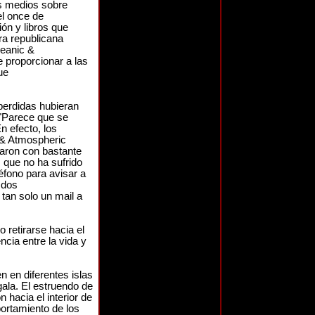
os medios sobre
el once de
ón y libros que
ra republicana
ceanic &
 proporcionar a las
ue
perdidas hubieran
"Parece que se
n efecto, los
c & Atmospheric
saron con bastante
 que no ha sufrido
éfono para avisar a
 dos
tan solo un mail a
 retirarse hacia el
encia entre la vida y
n en diferentes islas
ala. El estruendo de
 hacia el interior de
mportamiento de los