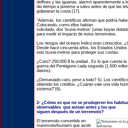
delfines y las iguanas, alarmó aparentemente a la
dio tiempo a ponerse a salvo antes de que las let
golpearan la costa (17).
"Además los científicos afirman que podría hab
Colocando, como ellos habían
solicitado, dos 'tsuná-metros' (unas boyas dota
para medir el impacto de estos terremotos.
Los riesgos del océano Índico eran conocidos. 
Desde hace cincuenta años, los Estados Unidos 
seis tsuná-metros para proteger sus costas.
¿Caro? 250.000 $ la unidad . Es lo que cuesta la
guerra del Pentágono cada segundo (1.500 millo
diarios).
¿Demasiado caro, pese a todo? Sí. Los científic
obtenido los créditos. ¿Cuánto vale una vida hu
sistema?"(6).
2- ¿Cómo es que no se produjeron los habitua
observables que avisan antes y los que
siguen después de un terremoto?
El terremoto convertido en
maremoto/tsunami que asoló