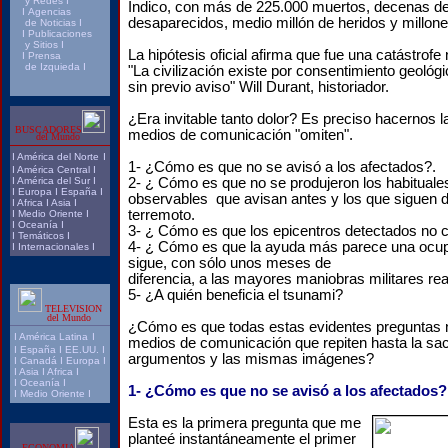
y Redes
I
Índico, con más de 225.000 muertos, decenas de
I
Agencias
desaparecidos, medio millón de heridos y millon
de Noticias
I
I
Publicaciones
y Sitios
I
La hipótesis oficial afirma que fue una catástrofe 
I
Prensa
de Izquieda
I
"La civilización existe por consentimiento geológ
sin previo aviso" Will Durant, historiador.
¿Era invitable tanto dolor? Es preciso hacernos 
BUSCADORES
medios de comunicación "omiten".
del Mundo
I
América del Norte
I
1- ¿Cómo es que no se avisó a los afectados?.
I
América Central
I
I
América del Sur
I
2- ¿ Cómo es que no se produjeron los habituale
I
Europa
I
España
I
observables que avisan antes y los que siguen 
I
Africa
I
Asia
I
terremoto.
I
Medio Oriente
I
I
Oceanía
I
3- ¿ Cómo es que los epicentros detectados no 
I
Temáticos
I
4- ¿ Cómo es que la ayuda más parece una ocupa
I
Internacionales
I
sigue, con sólo unos meses de
diferencia, a las mayores maniobras militares rea
5- ¿A quién beneficia el tsunami?
TELEVISION
del Mundo
¿Cómo es que todas estas evidentes preguntas 
I
América Latina
I
medios de comunicación que repiten hasta la sa
I
España
I
EE.UU.
I
argumentos y las mismas imágenes?
I
Canadá
I
Europa
I
I
Asia
I
Africa
I
I
Oceanía
I
1- ¿Cómo es que no se avisó a los afectados?
I
Medio Oriente
I
Esta es la primera pregunta que me
planteé instantáneamente el primer
ECONOMIA