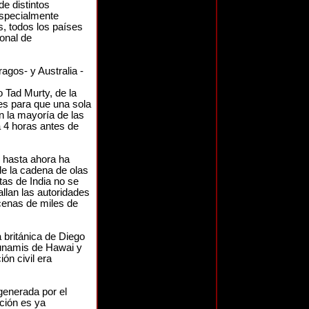
de distintos
especialmente
, todos los países
ional de
agos- y Australia -
 Tad Murty, de la
es para que una sola
 la mayoría de las
 4 horas antes de
o hasta ahora ha
de la cadena de olas
stas de India no se
llan las autoridades
ecenas de miles de
a británica de Diego
tsunamis de Hawai y
ón civil era
generada por el
ción es ya