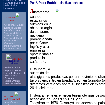
I
España
I
EE.UU.
I
Por
Alfredo Embid -
ciar@amcmh.org
I
Canadá
I
Europa
I
I
Asia
I
Africa
I
I
Oceanía
I
J
ustamente
cuando
DIARIOS
estábamos
del Mundo
sumidos en la
I
Argentina
I
Brasil
I
obscena orgía
I
Estados Unidos
I
I
España
I
Europa
I
de consumo
I
América del Sur
I
navideño
I
América Central
I
I
América del Norte
I
promocionada
I
Africa
I
Asia
I
por el Corte
I
Oceanía
I
I
Medio Oriente
I
Inglés y otras
I
Internacionales
I
empresas
oportunistas se
produjo la
EN VIVO
Radios del
catástrofe.
Mundo
I
América Latina
I
El tsunami, o
I
España
I
EE.UU.
I
sucesión de
I
Canadá
I
Europa
I
I
Asia
I
Africa
I
olas gigantes producidas por un movimiento sísmi
I
Oceanía
I
tuvo su epicentro en Banda Acech en Sumatra (
I
Medio Oriente
I
I
Internacionales
I
diferentes versiones sobre su localización exacta
26 de diciembre.
Históricamente es el tercer terremoto más devast
MEDIOS
acaecidos en Sanshi en 1556 y en
ALTERNATIVOS
Tangshan en 1976. Destruyó una docena de país
I
Periódicos