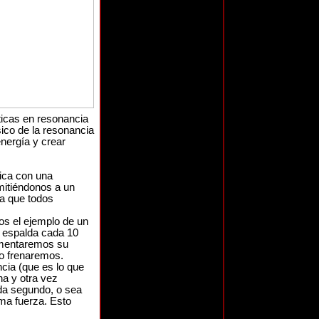
icas en resonancia
sico de la resonancia
nergía y crear
lica con una
mitiéndonos a un
a que todos
os el ejemplo de un
a espalda cada 10
umentaremos su
lo frenaremos.
ia (que es lo que
a y otra vez
da segundo, o sea
ma fuerza. Esto