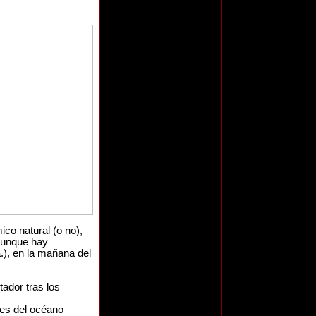
co natural (o no),
aunque hay
.), en la mañana del
ador tras los
es del océano