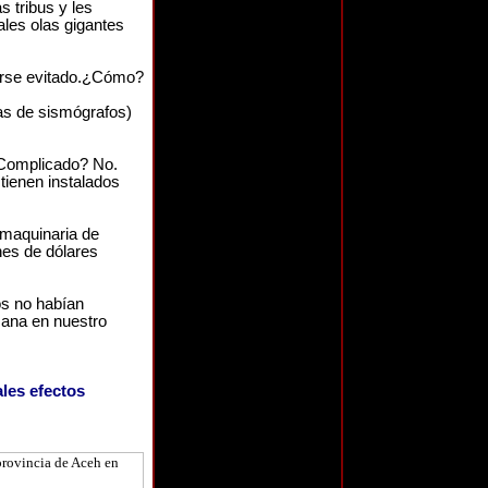
s tribus y les
ales olas gigantes
erse evitado.¿Cómo?
das de sismógrafos)
¿Complicado? No.
tienen instalados
 maquinaria de
nes de dólares
os no habían
mana en nuestro
les efectos