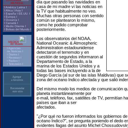
día que pasando las navidades en
MUNDIAL
casa de mi madre vi las noticias en
I
América Latina
I
I
Africa
I
Asia
I
la TV que habitualmente no veo.
I
España
I
EE.UU.
I
Muchas otras personas con sentido
I
Europa
I
común se plantearon lo mismo,
I
Oceanía
I
I
Canadá
I
como he podido comprobar
I
Medio Oriente
I
posteriormente.
I
Bolsas del Mundo
I
Los observatorios del NOAA,
MEDIOS
National Oceanic & Atmospheric
del Mundo
Administration estadounidense
I
Agencias
de Noticias
I
detectaron el terremoto y en
I
Diarios
I
cuestión de segundos informaron al
I
Revistas
I
I
Radios
I
Departamento de Estado, a la
I
Televisión
I
marina de los Estados Unidos y a
todas las bases incluyendo a la de
Diego García (al sur de las islas Maldivas) que s
Agregar
zona del océano Indico afectada y que salió ind
a favoritos
Recomendar
Del mismo modo los medios de comunicación que
este sitio
planeta instantáneamente por
e-mail, teléfono, fax, satélites de TV, permitían h
países que iban a ser
afectados.
"¿Por qué no fueron informados los gobiernos de 
océano Índico?", se pregunta poniendo el dedo e
evidentes llagas del asunto Michel Chossudovsk