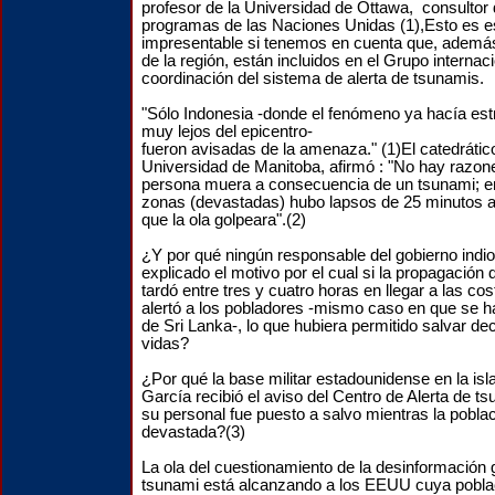
profesor de la Universidad de Ottawa, consultor 
programas de las Naciones Unidas (1),Esto es 
impresentable si tenemos en cuenta que, además
de la región, están incluidos en el Grupo internac
coordinación del sistema de alerta de tsunamis.
"Sólo Indonesia -donde el fenómeno ya hacía estr
muy lejos del epicentro-
fueron avisadas de la amenaza." (1)El catedrático
Universidad de Manitoba, afirmó : "No hay razon
persona muera a consecuencia de un tsunami; en
zonas (devastadas) hubo lapsos de 25 minutos a
que la ola golpeara".(2)
¿Y por qué ningún responsable del gobierno indi
explicado el motivo por el cual si la propagación 
tardó entre tres y cuatro horas en llegar a las co
alertó a los pobladores -mismo caso en que se ha
de Sri Lanka-, lo que hubiera permitido salvar d
vidas?
¿Por qué la base militar estadounidense en la isl
García recibió el aviso del Centro de Alerta de 
su personal fue puesto a salvo mientras la poblaci
devastada?(3)
La ola del cuestionamiento de la desinformación 
tsunami está alcanzando a los EEUU cuya pobla