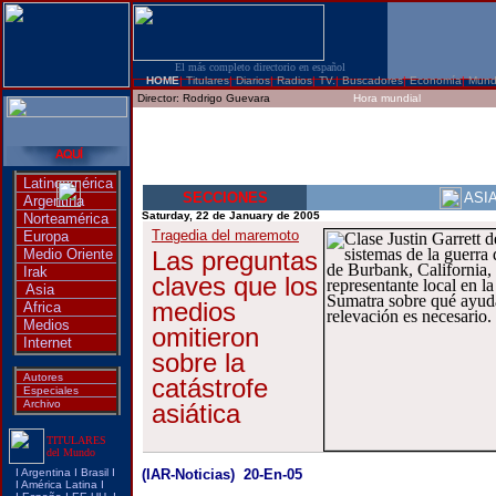
El más completo directorio en español
HOME
|
Titulares
|
Diarios
|
Radios
|
TV.
|
Buscadores
|
Economía
|
Mun
Director:
Rodrigo Guevara
Hora mundial
Latinoamérica
SECCIONES
ASI
Argentina
Saturday, 22 de January de 2005
Norteamérica
Tragedia del maremoto
Europa
Medio Oriente
Las preguntas
Irak
claves que los
Asia
medios
Africa
Medios
omitieron
Internet
sobre la
Autores
catástrofe
Especiales
Archivo
asiática
TITULARES
del Mundo
I
Argentina
I
Brasi
l I
(IAR-Noticias) 20-En-05
I
América Latina
I